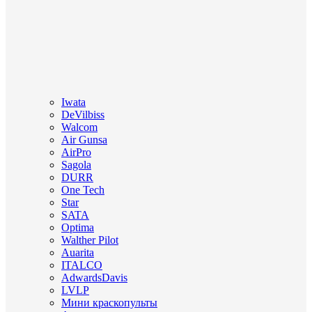
Iwata
DeVilbiss
Walcom
Air Gunsa
AirPro
Sagola
DURR
One Tech
Star
SATA
Optima
Walther Pilot
Auarita
ITALCO
AdwardsDavis
LVLP
Мини краскопульты