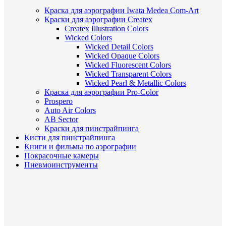
Краска для аэрографии Iwata Medea Com-Art
Краски для аэрографии Createx
Createx Illustration Colors
Wicked Colors
Wicked Detail Colors
Wicked Opaque Colors
Wicked Fluorescent Colors
Wicked Transparent Colors
Wicked Pearl & Metallic Colors
Краска для аэрографии Pro-Color
Prospero
Auto Air Colors
AB Sector
Краски для пинстрайпинга
Кисти для пинстрайпинга
Книги и фильмы по аэрографии
Покрасочные камеры
Пневмоинструменты