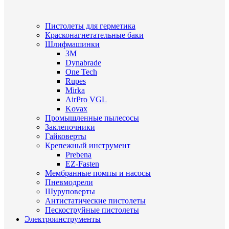
Пистолеты для герметика
Красконагнетательные баки
Шлифмашинки
3M
Dynabrade
One Tech
Rupes
Mirka
AirPro VGL
Kovax
Промышленные пылесосы
Заклепочники
Гайковерты
Крепежный инструмент
Prebena
EZ-Fasten
Мембранные помпы и насосы
Пневмодрели
Шуруповерты
Антистатические пистолеты
Пескоструйные пистолеты
Электроинструменты