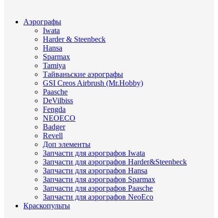
Аэрографы
Iwata
Harder & Steenbeck
Hansa
Sparmax
Tamiya
Тайваньские аэрографы
GSI Creos Airbrush (Mr.Hobby)
Paasche
DeVilbiss
Fengda
NEOECO
Badger
Revell
Доп элементы
Запчасти для аэрографов Iwata
Запчасти для аэрографов Harder&Steenbeck
Запчасти для аэрографов Hansa
Запчасти для аэрографов Sparmax
Запчасти для аэрографов Paasche
Запчасти для аэрографов NeoEco
Краскопульты