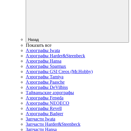
Назад
Показать все
Аэрографы Iwata
Аэрографы Harder&Steenbeck
Аэрографы Hansa
Аэрографы Sparmax
Аэрографы GSI Creos (Mr.Hobby)
Аэрографы Tamiya
Аэрографы Paasche
Аэрографы DeVilbiss
Тайваньские аэрографы
Аэрографы Fengda
Аэрографы NEOECO
Аэрографы Revell
Аэрографы Badger
Запчасти Iwata
Запчасти Harder&Steenbeck
Запчасти Hansa