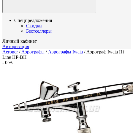
Спецпредложения
Скидки
Бестселлеры
Личный кабинет
Авторизация
Aeroner
/
Аэрографы
/
Аэрографы Iwata
/
Аэрограф Iwata Hi
Line HP-BH
-
0
%