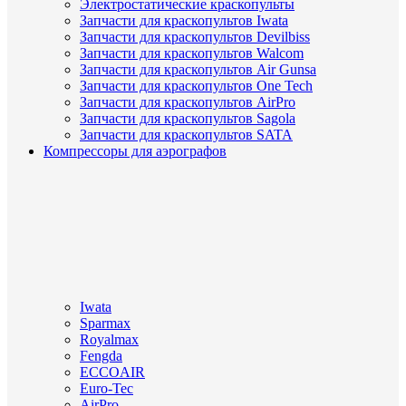
Электростатические краскопульты
Запчасти для краскопультов Iwata
Запчасти для краскопультов Devilbiss
Запчасти для краскопультов Walcom
Запчасти для краскопультов Air Gunsa
Запчасти для краскопультов One Tech
Запчасти для краскопультов AirPro
Запчасти для краскопультов Sagola
Запчасти для краскопультов SATA
Компрессоры для аэрографов
Iwata
Sparmax
Royalmax
Fengda
ECCOAIR
Euro-Tec
AirPro