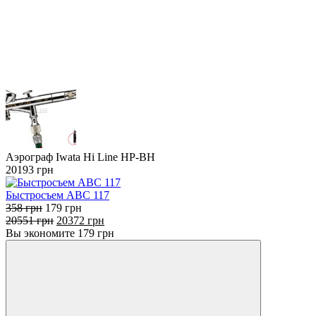
Аэрограф Iwata Hi Line HP-BH
20193
грн
Быстросъем ABC 117
358
грн
179
грн
20551
грн
20372
грн
Вы экономите
179
грн