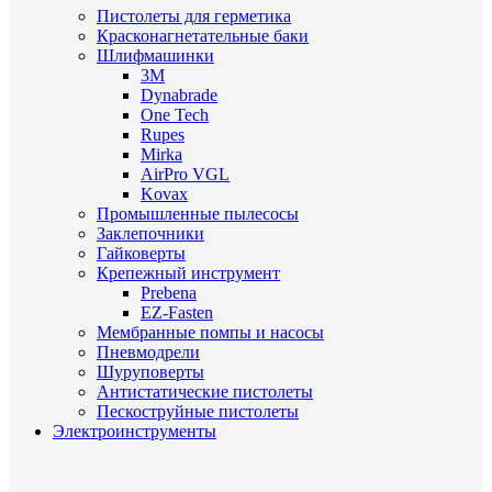
Пистолеты для герметика
Красконагнетательные баки
Шлифмашинки
3M
Dynabrade
One Tech
Rupes
Mirka
AirPro VGL
Kovax
Промышленные пылесосы
Заклепочники
Гайковерты
Крепежный инструмент
Prebena
EZ-Fasten
Мембранные помпы и насосы
Пневмодрели
Шуруповерты
Антистатические пистолеты
Пескоструйные пистолеты
Электроинструменты