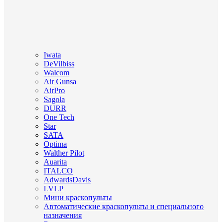
Iwata
DeVilbiss
Walcom
Air Gunsa
AirPro
Sagola
DURR
One Tech
Star
SATA
Optima
Walther Pilot
Auarita
ITALCO
AdwardsDavis
LVLP
Мини краскопульты
Автоматические краскопульты и специального
назначения