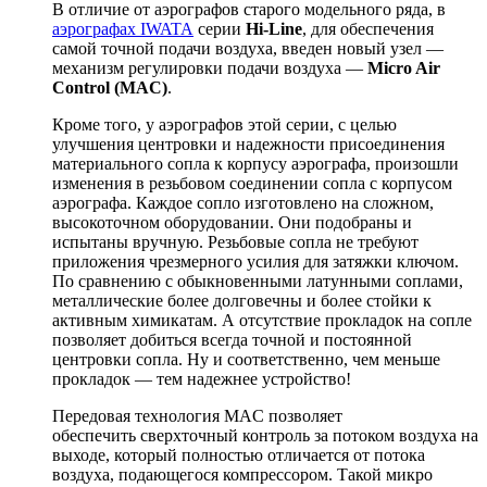
В отличие от аэрографов старого модельного ряда, в
аэрографах IWATA
серии
Hi-Line
, для обеспечения
самой точной подачи воздуха, введен новый узел —
механизм регулировки подачи воздуха —
Micro Air
Control (MAC)
.
Кроме того, у аэрографов этой серии, с целью
улучшения центровки и надежности присоединения
материального сопла к корпусу аэрографа, произошли
изменения в резьбовом соединении сопла с корпусом
аэрографа. Каждое сопло изготовлено на сложном,
высокоточном оборудовании. Они подобраны и
испытаны вручную. Резьбовые сопла не требуют
приложения чрезмерного усилия для затяжки ключом.
По сравнению с обыкновенными латунными соплами,
металлические более долговечны и более стойки к
активным химикатам. А отсутствие прокладок на сопле
позволяет добиться всегда точной и постоянной
центровки сопла. Ну и соответственно, чем меньше
прокладок — тем надежнее устройство!
Передовая технология MAC позволяет
обеспечить сверхточный контроль за потоком воздуха на
выходе, который полностью отличается от потока
воздуха, подающегося компрессором. Такой микро