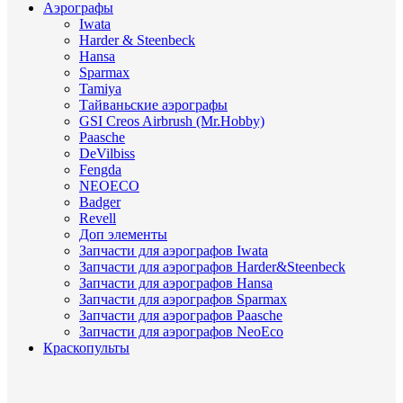
Аэрографы
Iwata
Harder & Steenbeck
Hansa
Sparmax
Tamiya
Тайваньские аэрографы
GSI Creos Airbrush (Mr.Hobby)
Paasche
DeVilbiss
Fengda
NEOECO
Badger
Revell
Доп элементы
Запчасти для аэрографов Iwata
Запчасти для аэрографов Harder&Steenbeck
Запчасти для аэрографов Hansa
Запчасти для аэрографов Sparmax
Запчасти для аэрографов Paasche
Запчасти для аэрографов NeoEco
Краскопульты