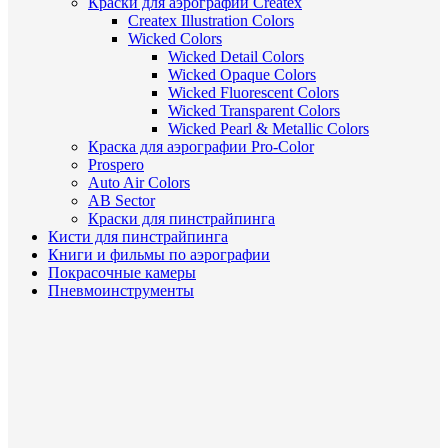
Краски для аэрографии Createx
Createx Illustration Colors
Wicked Colors
Wicked Detail Colors
Wicked Opaque Colors
Wicked Fluorescent Colors
Wicked Transparent Colors
Wicked Pearl & Metallic Colors
Краска для аэрографии Pro-Color
Prospero
Auto Air Colors
AB Sector
Краски для пинстрайпинга
Кисти для пинстрайпинга
Книги и фильмы по аэрографии
Покрасочные камеры
Пневмоинструменты