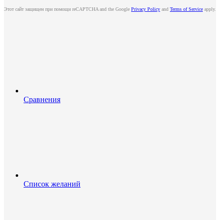
Этот сайт защищен при помощи reCAPTCHA and the Google
Privacy Policy
and
Terms of Service
apply.
Сравнения
Список желаний