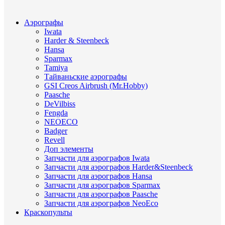
Аэрографы
Iwata
Harder & Steenbeck
Hansa
Sparmax
Tamiya
Тайваньские аэрографы
GSI Creos Airbrush (Mr.Hobby)
Paasche
DeVilbiss
Fengda
NEOECO
Badger
Revell
Доп элементы
Запчасти для аэрографов Iwata
Запчасти для аэрографов Harder&Steenbeck
Запчасти для аэрографов Hansa
Запчасти для аэрографов Sparmax
Запчасти для аэрографов Paasche
Запчасти для аэрографов NeoEco
Краскопульты