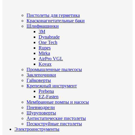
Пистолеты для герметика
Красконагнетательные баки
Шлифмашинки
3M
Dynabrade
One Tech
Rupes
Mirka
AirPro VGL
Kovax
Промышленные пылесосы
Заклепочники
Гайковерты
Крепежный инструмент
Prebena
EZ-Fasten
Мембранные помпы и насосы
Пневмодрели
Шуруповерты
Антистатические пистолеты
Пескоструйные пистолеты
Электроинструменты