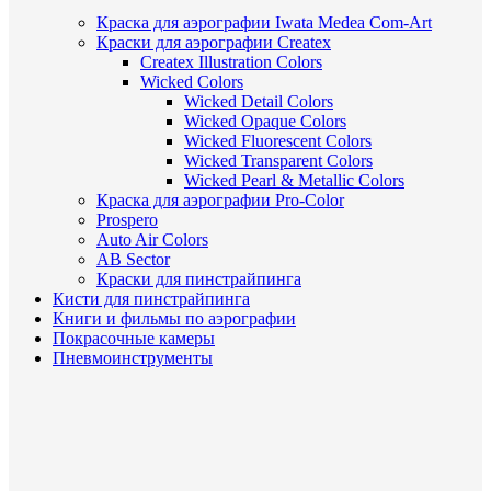
Краска для аэрографии Iwata Medea Com-Art
Краски для аэрографии Createx
Createx Illustration Colors
Wicked Colors
Wicked Detail Colors
Wicked Opaque Colors
Wicked Fluorescent Colors
Wicked Transparent Colors
Wicked Pearl & Metallic Colors
Краска для аэрографии Pro-Color
Prospero
Auto Air Colors
AB Sector
Краски для пинстрайпинга
Кисти для пинстрайпинга
Книги и фильмы по аэрографии
Покрасочные камеры
Пневмоинструменты