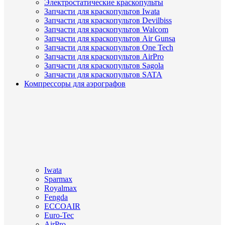
Электростатические краскопульты
Запчасти для краскопультов Iwata
Запчасти для краскопультов Devilbiss
Запчасти для краскопультов Walcom
Запчасти для краскопультов Air Gunsa
Запчасти для краскопультов One Tech
Запчасти для краскопультов AirPro
Запчасти для краскопультов Sagola
Запчасти для краскопультов SATA
Компрессоры для аэрографов
Iwata
Sparmax
Royalmax
Fengda
ECCOAIR
Euro-Tec
AirPro