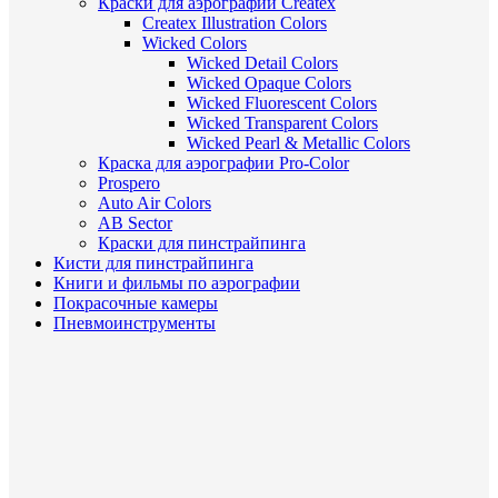
Краски для аэрографии Createx
Createx Illustration Colors
Wicked Colors
Wicked Detail Colors
Wicked Opaque Colors
Wicked Fluorescent Colors
Wicked Transparent Colors
Wicked Pearl & Metallic Colors
Краска для аэрографии Pro-Color
Prospero
Auto Air Colors
AB Sector
Краски для пинстрайпинга
Кисти для пинстрайпинга
Книги и фильмы по аэрографии
Покрасочные камеры
Пневмоинструменты