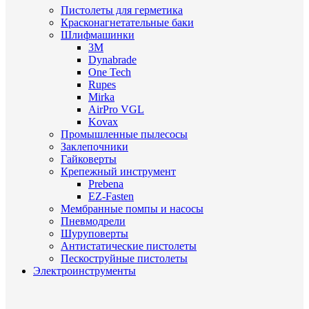
Пистолеты для герметика
Красконагнетательные баки
Шлифмашинки
3M
Dynabrade
One Tech
Rupes
Mirka
AirPro VGL
Kovax
Промышленные пылесосы
Заклепочники
Гайковерты
Крепежный инструмент
Prebena
EZ-Fasten
Мембранные помпы и насосы
Пневмодрели
Шуруповерты
Антистатические пистолеты
Пескоструйные пистолеты
Электроинструменты