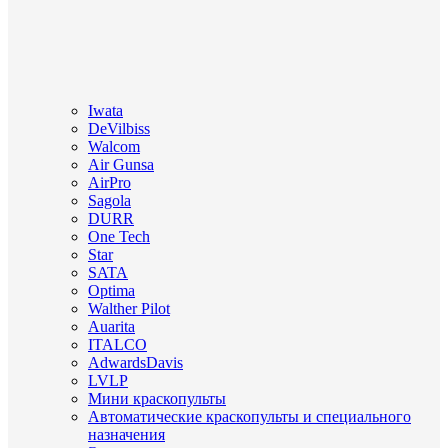
Iwata
DeVilbiss
Walcom
Air Gunsa
AirPro
Sagola
DURR
One Tech
Star
SATA
Optima
Walther Pilot
Auarita
ITALCO
AdwardsDavis
LVLP
Мини краскопульты
Автоматические краскопульты и специального
назначения