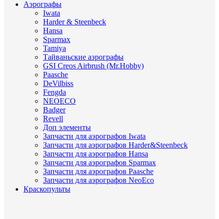
Аэрографы
Iwata
Harder & Steenbeck
Hansa
Sparmax
Tamiya
Тайваньские аэрографы
GSI Creos Airbrush (Mr.Hobby)
Paasche
DeVilbiss
Fengda
NEOECO
Badger
Revell
Доп элементы
Запчасти для аэрографов Iwata
Запчасти для аэрографов Harder&Steenbeck
Запчасти для аэрографов Hansa
Запчасти для аэрографов Sparmax
Запчасти для аэрографов Paasche
Запчасти для аэрографов NeoEco
Краскопульты