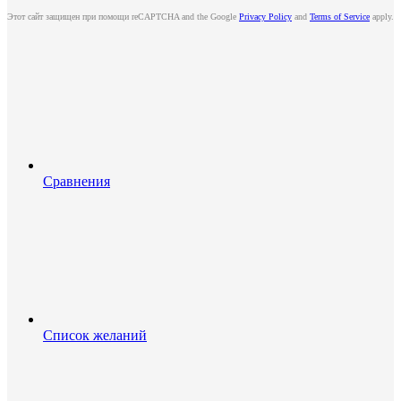
Этот сайт защищен при помощи reCAPTCHA and the Google
Privacy Policy
and
Terms of Service
apply.
Сравнения
Список желаний