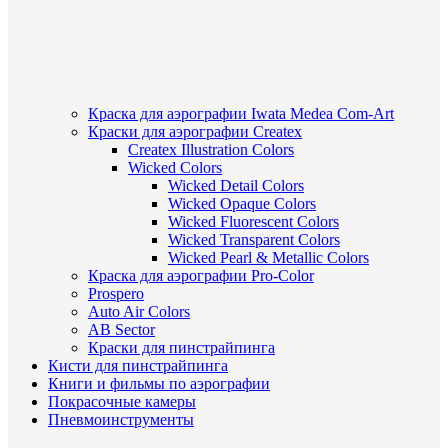
Краска для аэрографии Iwata Medea Com-Art
Краски для аэрографии Createx
Createx Illustration Colors
Wicked Colors
Wicked Detail Colors
Wicked Opaque Colors
Wicked Fluorescent Colors
Wicked Transparent Colors
Wicked Pearl & Metallic Colors
Краска для аэрографии Pro-Color
Prospero
Auto Air Colors
AB Sector
Краски для пинстрайпинга
Кисти для пинстрайпинга
Книги и фильмы по аэрографии
Покрасочные камеры
Пневмоинструменты