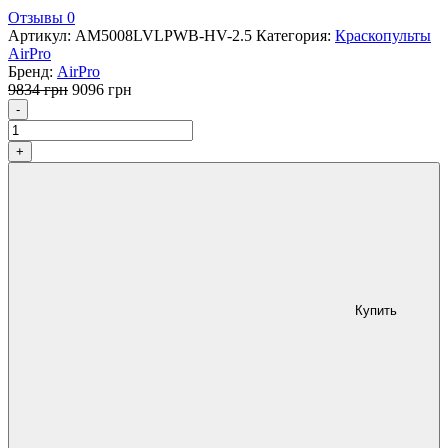
Отзывы 0
Артикул:
AM5008LVLPWB-HV-2.5
Категория:
Краскопульты
AirPro
Бренд:
AirPro
Первоначальная
Текущая
9834
грн
9096
грн
Количество
цена
цена:
-
составляла
9096 грн.
9834 грн.
+
Купить