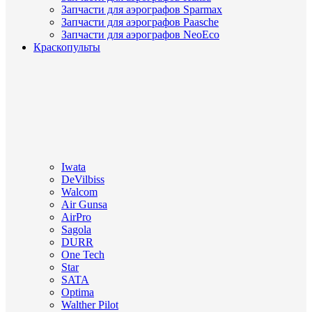
Запчасти для аэрографов Sparmax
Запчасти для аэрографов Paasche
Запчасти для аэрографов NeoEco
Краскопульты
Iwata
DeVilbiss
Walcom
Air Gunsa
AirPro
Sagola
DURR
One Tech
Star
SATA
Optima
Walther Pilot