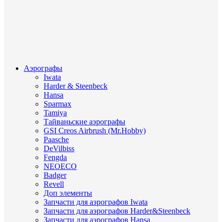
Аэрографы
Iwata
Harder & Steenbeck
Hansa
Sparmax
Tamiya
Тайваньские аэрографы
GSI Creos Airbrush (Mr.Hobby)
Paasche
DeVilbiss
Fengda
NEOECO
Badger
Revell
Доп элементы
Запчасти для аэрографов Iwata
Запчасти для аэрографов Harder&Steenbeck
Запчасти для аэрографов Hansa