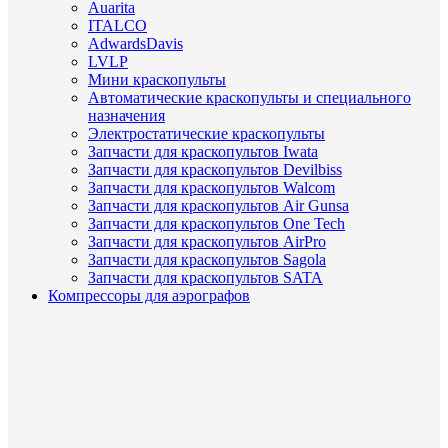
Auarita
ITALCO
AdwardsDavis
LVLP
Мини краскопульты
Автоматические краскопульты и специального
назначения
Электростатические краскопульты
Запчасти для краскопультов Iwata
Запчасти для краскопультов Devilbiss
Запчасти для краскопультов Walcom
Запчасти для краскопультов Air Gunsa
Запчасти для краскопультов One Tech
Запчасти для краскопультов AirPro
Запчасти для краскопультов Sagola
Запчасти для краскопультов SATA
Компрессоры для аэрографов