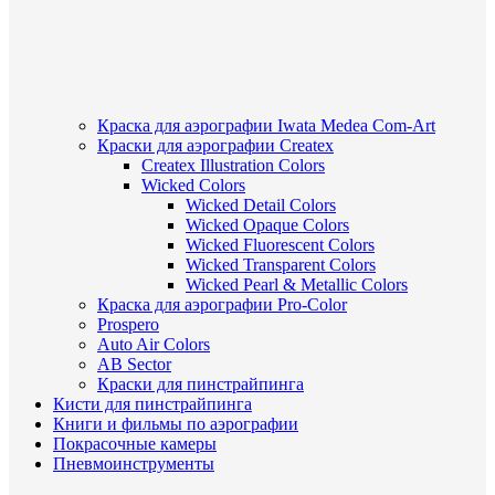
Краска для аэрографии Iwata Medea Com-Art
Краски для аэрографии Createx
Createx Illustration Colors
Wicked Colors
Wicked Detail Colors
Wicked Opaque Colors
Wicked Fluorescent Colors
Wicked Transparent Colors
Wicked Pearl & Metallic Colors
Краска для аэрографии Pro-Color
Prospero
Auto Air Colors
AB Sector
Краски для пинстрайпинга
Кисти для пинстрайпинга
Книги и фильмы по аэрографии
Покрасочные камеры
Пневмоинструменты