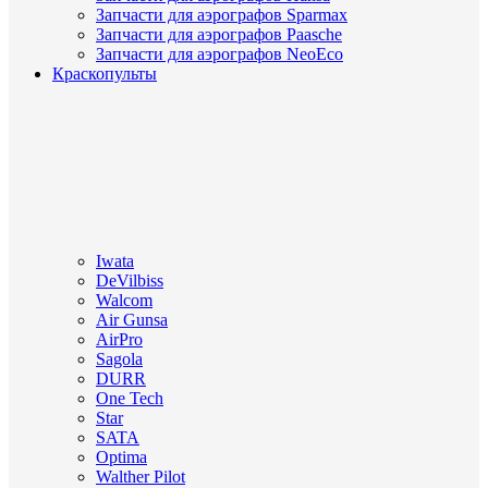
Запчасти для аэрографов Sparmax
Запчасти для аэрографов Paasche
Запчасти для аэрографов NeoEco
Краскопульты
Iwata
DeVilbiss
Walcom
Air Gunsa
AirPro
Sagola
DURR
One Tech
Star
SATA
Optima
Walther Pilot