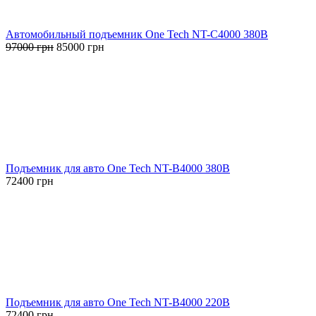
Автомобильный подъемник One Tech NT-С4000 380В
Первоначальная
Текущая
97000
грн
85000
грн
цена
цена:
составляла
85000 грн.
97000 грн.
Подъемник для авто One Tech NT-B4000 380В
72400
грн
Подъемник для авто One Tech NT-B4000 220В
72400
грн