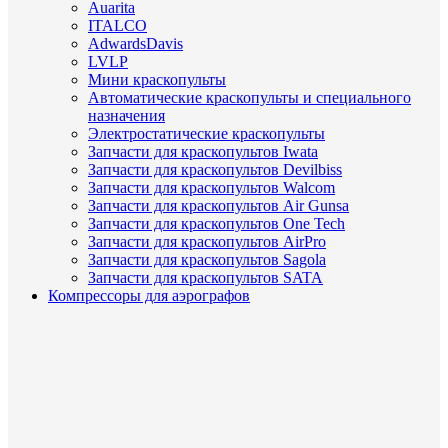
Auarita
ITALCO
AdwardsDavis
LVLP
Мини краскопульты
Автоматические краскопульты и специального
назначения
Электростатические краскопульты
Запчасти для краскопультов Iwata
Запчасти для краскопультов Devilbiss
Запчасти для краскопультов Walcom
Запчасти для краскопультов Air Gunsa
Запчасти для краскопультов One Tech
Запчасти для краскопультов AirPro
Запчасти для краскопультов Sagola
Запчасти для краскопультов SATA
Компрессоры для аэрографов