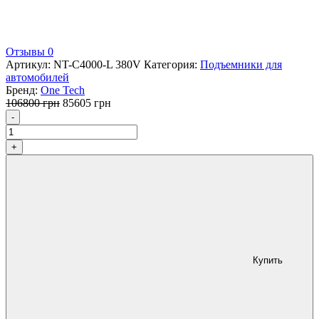
Отзывы 0
Артикул:
NT-С4000-L 380V
Категория:
Подъемники для
автомобилей
Бренд:
One Tech
Первоначальная
Текущая
106800
грн
85605
грн
Количество
цена
цена:
-
составляла
85605 грн.
106800 грн.
+
Купить