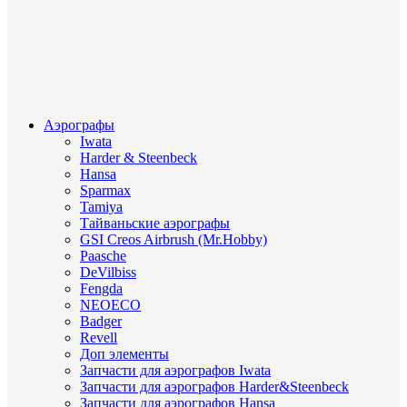
Аэрографы
Iwata
Harder & Steenbeck
Hansa
Sparmax
Tamiya
Тайваньские аэрографы
GSI Creos Airbrush (Mr.Hobby)
Paasche
DeVilbiss
Fengda
NEOECO
Badger
Revell
Доп элементы
Запчасти для аэрографов Iwata
Запчасти для аэрографов Harder&Steenbeck
Запчасти для аэрографов Hansa