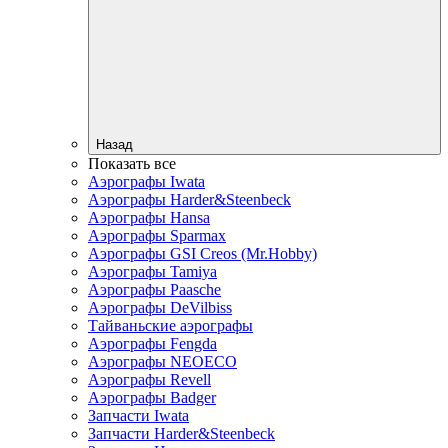
Назад
Показать все
Аэрографы Iwata
Аэрографы Harder&Steenbeck
Аэрографы Hansa
Аэрографы Sparmax
Аэрографы GSI Creos (Mr.Hobby)
Аэрографы Tamiya
Аэрографы Paasche
Аэрографы DeVilbiss
Тайваньские аэрографы
Аэрографы Fengda
Аэрографы NEOECO
Аэрографы Revell
Аэрографы Badger
Запчасти Iwata
Запчасти Harder&Steenbeck