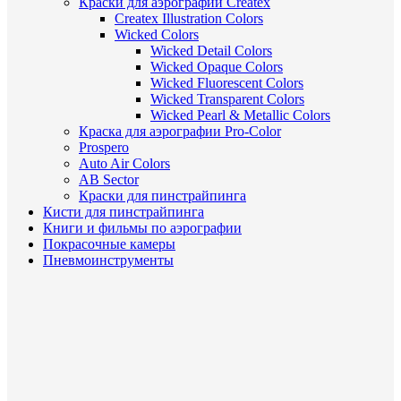
Краски для аэрографии Createx
Createx Illustration Colors
Wicked Colors
Wicked Detail Colors
Wicked Opaque Colors
Wicked Fluorescent Colors
Wicked Transparent Colors
Wicked Pearl & Metallic Colors
Краска для аэрографии Pro-Color
Prospero
Auto Air Colors
AB Sector
Краски для пинстрайпинга
Кисти для пинстрайпинга
Книги и фильмы по аэрографии
Покрасочные камеры
Пневмоинструменты