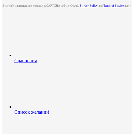
Этот сайт защищен при помощи reCAPTCHA and the Google
Privacy Policy
and
Terms of Service
apply.
Сравнения
Список желаний