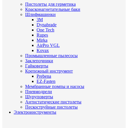
Пистолеты для герметика
Красконагнетательные баки
Шлифмашинки
3M
Dynabrade
One Tech
Rupes
Mirka
AirPro VGL
Kovax
Промышленные пылесосы
Заклепочники
Гайковерты
Крепежный инструмент
Prebena
EZ-Fasten
Мембранные помпы и насосы
Пневмодрели
Шуруповерты
Антистатические пистолеты
Пескоструйные пистолеты
Электроинструменты