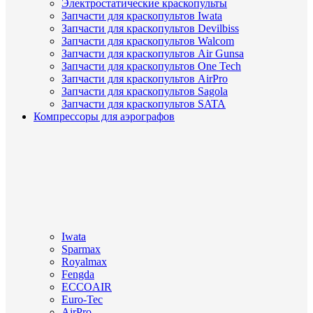
Электростатические краскопульты
Запчасти для краскопультов Iwata
Запчасти для краскопультов Devilbiss
Запчасти для краскопультов Walcom
Запчасти для краскопультов Air Gunsa
Запчасти для краскопультов One Tech
Запчасти для краскопультов AirPro
Запчасти для краскопультов Sagola
Запчасти для краскопультов SATA
Компрессоры для аэрографов
Iwata
Sparmax
Royalmax
Fengda
ECCOAIR
Euro-Tec
AirPro