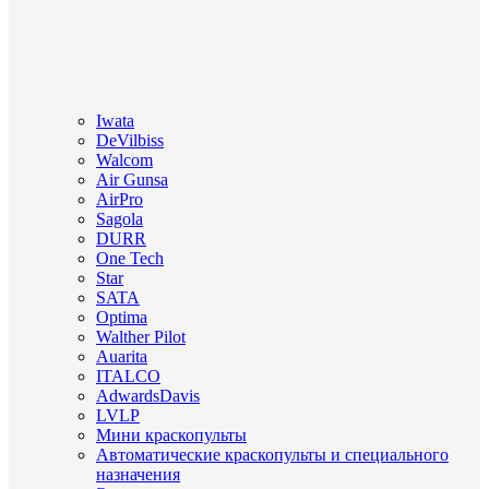
Iwata
DeVilbiss
Walcom
Air Gunsa
AirPro
Sagola
DURR
One Tech
Star
SATA
Optima
Walther Pilot
Auarita
ITALCO
AdwardsDavis
LVLP
Мини краскопульты
Автоматические краскопульты и специального
назначения