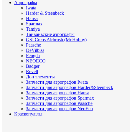
Аэрографы
Iwata
Harder & Steenbeck
Hansa
Sparmax
Tamiya
Тайваньские аэрографы
GSI Creos Airbrush (Mr.Hobby)
Paasche
DeVilbiss
Fengda
NEOECO
Badger
Revell
Доп элементы
Запчасти для аэрографов Iwata
Запчасти для аэрографов Harder&Steenbeck
Запчасти для аэрографов Hansa
Запчасти для аэрографов Sparmax
Запчасти для аэрографов Paasche
Запчасти для аэрографов NeoEco
Краскопульты