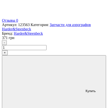
Отзывы 0
Артикул:
123563
Категория:
Запчасти для аэрографов
Harder&Steenbeck
Бренд:
Harder&Steenbeck
371
грн
Количество
-
+
Купить