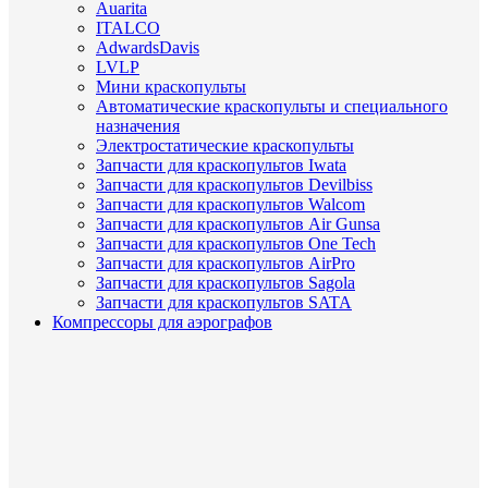
Auarita
ITALCO
AdwardsDavis
LVLP
Мини краскопульты
Автоматические краскопульты и специального
назначения
Электростатические краскопульты
Запчасти для краскопультов Iwata
Запчасти для краскопультов Devilbiss
Запчасти для краскопультов Walcom
Запчасти для краскопультов Air Gunsa
Запчасти для краскопультов One Tech
Запчасти для краскопультов AirPro
Запчасти для краскопультов Sagola
Запчасти для краскопультов SATA
Компрессоры для аэрографов