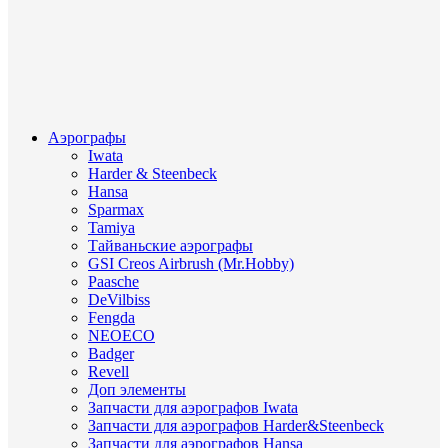
Аэрографы
Iwata
Harder & Steenbeck
Hansa
Sparmax
Tamiya
Тайваньские аэрографы
GSI Creos Airbrush (Mr.Hobby)
Paasche
DeVilbiss
Fengda
NEOECO
Badger
Revell
Доп элементы
Запчасти для аэрографов Iwata
Запчасти для аэрографов Harder&Steenbeck
Запчасти для аэрографов Hansa