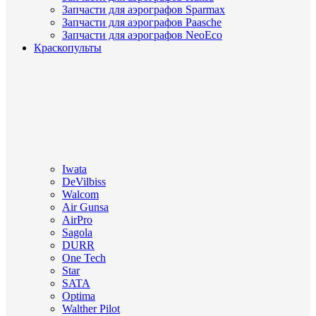
Запчасти для аэрографов Sparmax
Запчасти для аэрографов Paasche
Запчасти для аэрографов NeoEco
Краскопульты
Iwata
DeVilbiss
Walcom
Air Gunsa
AirPro
Sagola
DURR
One Tech
Star
SATA
Optima
Walther Pilot