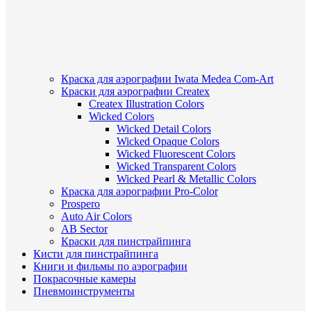
Краска для аэрографии Iwata Medea Com-Art
Краски для аэрографии Createx
Createx Illustration Colors
Wicked Colors
Wicked Detail Colors
Wicked Opaque Colors
Wicked Fluorescent Colors
Wicked Transparent Colors
Wicked Pearl & Metallic Colors
Краска для аэрографии Pro-Color
Prospero
Auto Air Colors
AB Sector
Краски для пинстрайпинга
Кисти для пинстрайпинга
Книги и фильмы по аэрографии
Покрасочные камеры
Пневмоинструменты