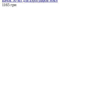
Бачок 50 мл для аэрографов H&S
1165
грн