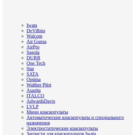
Iwata
DeVilbiss
Walcom
Air Gunsa
AirPro
Sagola
DURR
One Tech
Star
SATA
Optima
Walther Pilot
Auarita
ITALCO
AdwardsDavis
LVLP
Мини краскопульты
Автоматические краскопульты и специального
назначения
Электростатические краскопульты
Запчасти для краскопультов Iwata