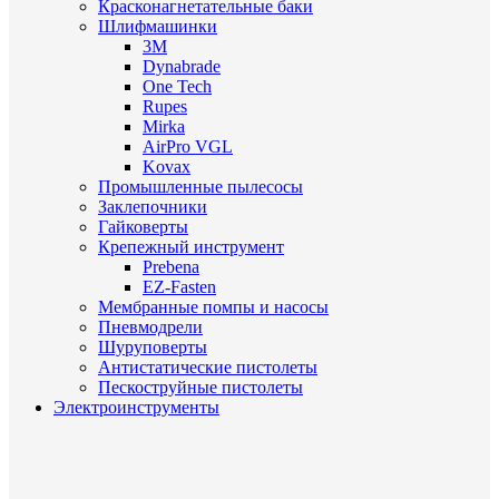
Красконагнетательные баки
Шлифмашинки
3M
Dynabrade
One Tech
Rupes
Mirka
AirPro VGL
Kovax
Промышленные пылесосы
Заклепочники
Гайковерты
Крепежный инструмент
Prebena
EZ-Fasten
Мембранные помпы и насосы
Пневмодрели
Шуруповерты
Антистатические пистолеты
Пескоструйные пистолеты
Электроинструменты