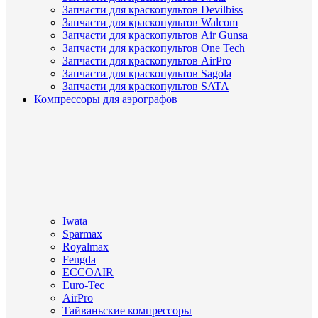
Запчасти для краскопультов Devilbiss
Запчасти для краскопультов Walcom
Запчасти для краскопультов Air Gunsa
Запчасти для краскопультов One Tech
Запчасти для краскопультов AirPro
Запчасти для краскопультов Sagola
Запчасти для краскопультов SATA
Компрессоры для аэрографов
Iwata
Sparmax
Royalmax
Fengda
ECCOAIR
Euro-Tec
AirPro
Тайваньские компрессоры