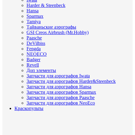
Harder & Steenbeck
Hansa
Sparmax
Tamiya
Тайваньские аэрографы
GSI Creos Airbrush (Mr.Hobby)
Paasche
DeVilbiss
Fengda
NEOECO
Badger
Revell
Доп элементы
Запчасти для аэрографов Iwata
Запчасти для аэрографов Harder&Steenbeck
Запчасти для аэрографов Hansa
Запчасти для аэрографов Sparmax
Запчасти для аэрографов Paasche
Запчасти для аэрографов NeoEco
Краскопульты