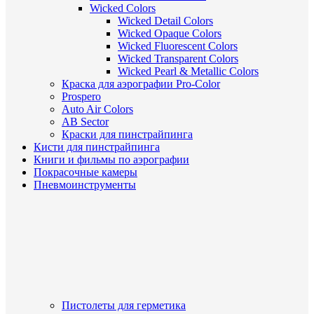
Wicked Colors
Wicked Detail Colors
Wicked Opaque Colors
Wicked Fluorescent Colors
Wicked Transparent Colors
Wicked Pearl & Metallic Colors
Краска для аэрографии Pro-Color
Prospero
Auto Air Colors
AB Sector
Краски для пинстрайпинга
Кисти для пинстрайпинга
Книги и фильмы по аэрографии
Покрасочные камеры
Пневмоинструменты
Пистолеты для герметика