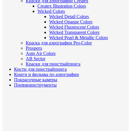
Краски для аэрографии Createx
Createx Illustration Colors
Wicked Colors
Wicked Detail Colors
Wicked Opaque Colors
Wicked Fluorescent Colors
Wicked Transparent Colors
Wicked Pearl & Metallic Colors
Краска для аэрографии Pro-Color
Prospero
Auto Air Colors
AB Sector
Краски для пинстрайпинга
Кисти для пинстрайпинга
Книги и фильмы по аэрографии
Покрасочные камеры
Пневмоинструменты