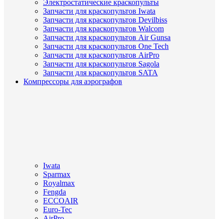
Электростатические краскопульты
Запчасти для краскопультов Iwata
Запчасти для краскопультов Devilbiss
Запчасти для краскопультов Walcom
Запчасти для краскопультов Air Gunsa
Запчасти для краскопультов One Tech
Запчасти для краскопультов AirPro
Запчасти для краскопультов Sagola
Запчасти для краскопультов SATA
Компрессоры для аэрографов
Iwata
Sparmax
Royalmax
Fengda
ECCOAIR
Euro-Tec
AirPro