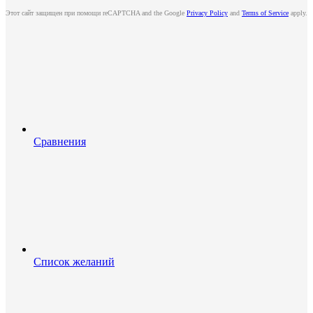
Этот сайт защищен при помощи reCAPTCHA and the Google
Privacy Policy
and
Terms of Service
apply.
Сравнения
Список желаний