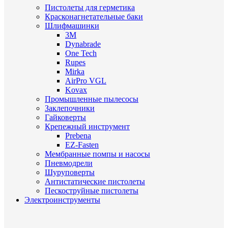
Пистолеты для герметика
Красконагнетательные баки
Шлифмашинки
3M
Dynabrade
One Tech
Rupes
Mirka
AirPro VGL
Kovax
Промышленные пылесосы
Заклепочники
Гайковерты
Крепежный инструмент
Prebena
EZ-Fasten
Мембранные помпы и насосы
Пневмодрели
Шуруповерты
Антистатические пистолеты
Пескоструйные пистолеты
Электроинструменты