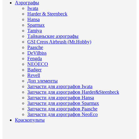
Аэрографы
Iwata
Harder & Steenbeck
Hansa
Sparmax
Tamiya
Тайваньские аэрографы
GSI Creos Airbrush (Mr.Hobby)
Paasche
DeVilbiss
Fengda
NEOECO
Badger
Revell
Доп элементы
Запчасти для аэрографов Iwata
Запчасти для аэрографов Harder&Steenbeck
Запчасти для аэрографов Hansa
Запчасти для аэрографов Sparmax
Запчасти для аэрографов Paasche
Запчасти для аэрографов NeoEco
Краскопульты