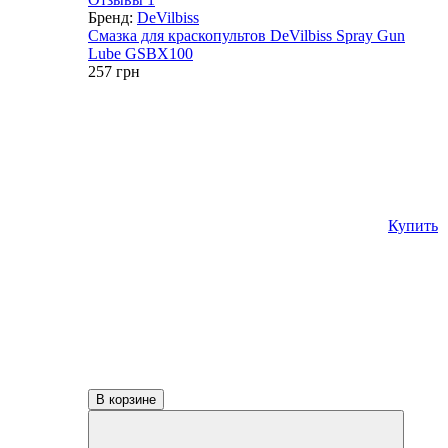
Бренд:
DeVilbiss
Смазка для краскопультов DeVilbiss Spray Gun
Lube GSBX100
257
грн
Купить
В корзине