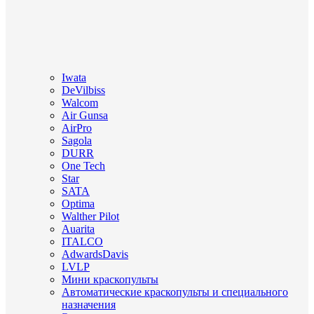
Iwata
DeVilbiss
Walcom
Air Gunsa
AirPro
Sagola
DURR
One Tech
Star
SATA
Optima
Walther Pilot
Auarita
ITALCO
AdwardsDavis
LVLP
Мини краскопульты
Автоматические краскопульты и специального
назначения