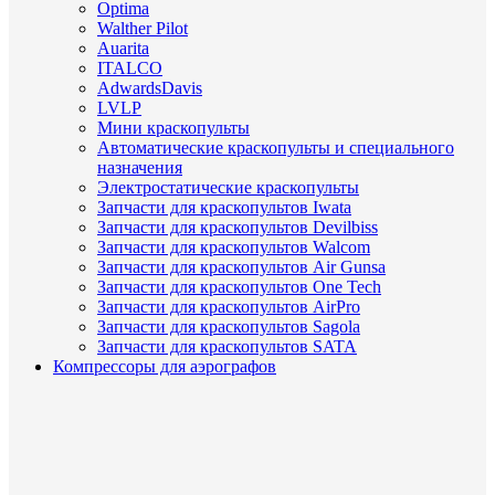
Optima
Walther Pilot
Auarita
ITALCO
AdwardsDavis
LVLP
Мини краскопульты
Автоматические краскопульты и специального
назначения
Электростатические краскопульты
Запчасти для краскопультов Iwata
Запчасти для краскопультов Devilbiss
Запчасти для краскопультов Walcom
Запчасти для краскопультов Air Gunsa
Запчасти для краскопультов One Tech
Запчасти для краскопультов AirPro
Запчасти для краскопультов Sagola
Запчасти для краскопультов SATA
Компрессоры для аэрографов