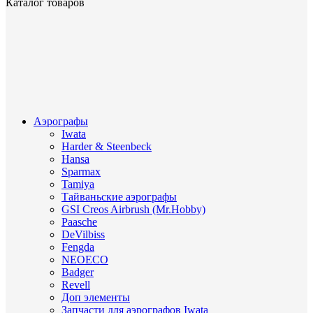
Каталог товаров
Аэрографы
Iwata
Harder & Steenbeck
Hansa
Sparmax
Tamiya
Тайваньские аэрографы
GSI Creos Airbrush (Mr.Hobby)
Paasche
DeVilbiss
Fengda
NEOECO
Badger
Revell
Доп элементы
Запчасти для аэрографов Iwata