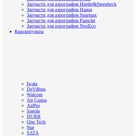
Запчасти для аэрографов Harder&Steenbeck
Запчасти для аэрографов Hansa
Запчасти для аэрографов Sparmax
Запчасти для аэрографов Paasche
Запчасти для аэрографов NeoEco
Краскопульты
Iwata
DeVilbiss
Walcom
Air Gunsa
AirPro
Sagola
DURR
One Tech
Star
SATA