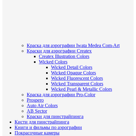
Краска для аэрографии Iwata Medea Com-Art
Краски для аэрографии Createx
Createx Illustration Colors
Wicked Colors
Wicked Detail Colors
Wicked Opaque Colors
Wicked Fluorescent Colors
Wicked Transparent Colors
Wicked Pearl & Metallic Colors
Краска для аэрографии Pro-Color
Prospero
Auto Air Colors
AB Sector
Краски для пинстрайпинга
Кисти для пинстрайпинга
Книги и фильмы по аэрографии
Покрасочные камеры