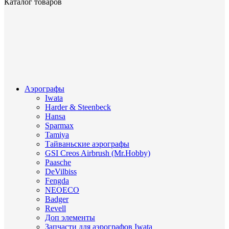
Каталог товаров
Аэрографы
Iwata
Harder & Steenbeck
Hansa
Sparmax
Tamiya
Тайваньские аэрографы
GSI Creos Airbrush (Mr.Hobby)
Paasche
DeVilbiss
Fengda
NEOECO
Badger
Revell
Доп элементы
Запчасти для аэрографов Iwata