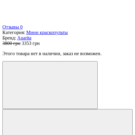
Отзывы 0
Категория:
Мини краскопульты
Бренд:
Auarita
Первоначальная
Текущая
3800
грн
3353
грн
цена
цена:
Этого товара нет в наличии, заказ не возможен.
составляла
3353 грн.
3800 грн.