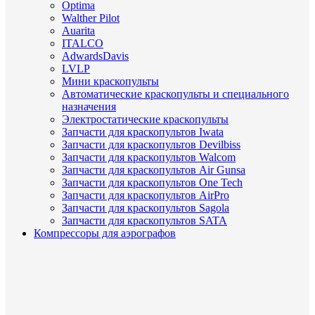
Optima
Walther Pilot
Auarita
ITALCO
AdwardsDavis
LVLP
Мини краскопульты
Автоматические краскопульты и специального
назначения
Электростатические краскопульты
Запчасти для краскопультов Iwata
Запчасти для краскопультов Devilbiss
Запчасти для краскопультов Walcom
Запчасти для краскопультов Air Gunsa
Запчасти для краскопультов One Tech
Запчасти для краскопультов AirPro
Запчасти для краскопультов Sagola
Запчасти для краскопультов SATA
Компрессоры для аэрографов