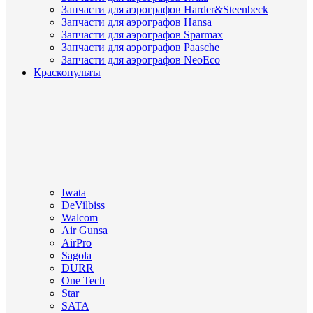
Запчасти для аэрографов Harder&Steenbeck
Запчасти для аэрографов Hansa
Запчасти для аэрографов Sparmax
Запчасти для аэрографов Paasche
Запчасти для аэрографов NeoEco
Краскопульты
Iwata
DeVilbiss
Walcom
Air Gunsa
AirPro
Sagola
DURR
One Tech
Star
SATA