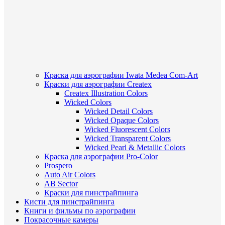
Краска для аэрографии Iwata Medea Com-Art
Краски для аэрографии Createx
Createx Illustration Colors
Wicked Colors
Wicked Detail Colors
Wicked Opaque Colors
Wicked Fluorescent Colors
Wicked Transparent Colors
Wicked Pearl & Metallic Colors
Краска для аэрографии Pro-Color
Prospero
Auto Air Colors
AB Sector
Краски для пинстрайпинга
Кисти для пинстрайпинга
Книги и фильмы по аэрографии
Покрасочные камеры