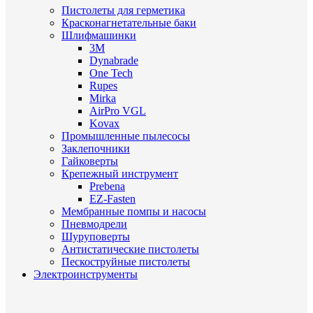
Пистолеты для герметика
Красконагнетательные баки
Шлифмашинки
3M
Dynabrade
One Tech
Rupes
Mirka
AirPro VGL
Kovax
Промышленные пылесосы
Заклепочники
Гайковерты
Крепежный инструмент
Prebena
EZ-Fasten
Мембранные помпы и насосы
Пневмодрели
Шуруповерты
Антистатические пистолеты
Пескоструйные пистолеты
Электроинструменты