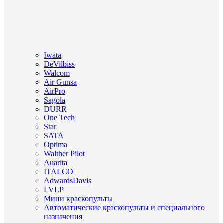
Iwata
DeVilbiss
Walcom
Air Gunsa
AirPro
Sagola
DURR
One Tech
Star
SATA
Optima
Walther Pilot
Auarita
ITALCO
AdwardsDavis
LVLP
Мини краскопульты
Автоматические краскопульты и специального
назначения