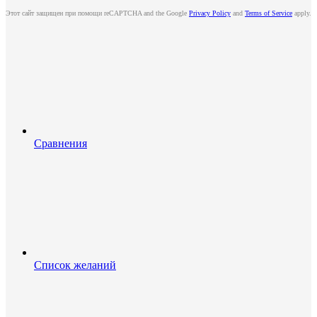
Этот сайт защищен при помощи reCAPTCHA and the Google
Privacy Policy
and
Terms of Service
apply.
Сравнения
Список желаний