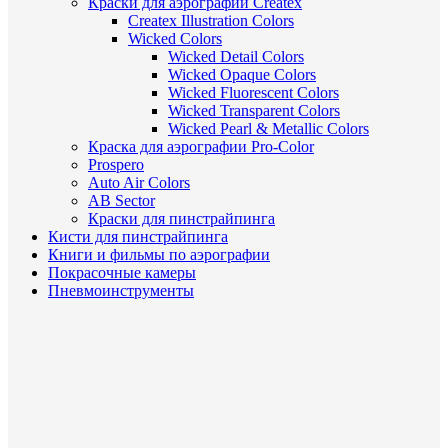
Краски для аэрографии Createx
Createx Illustration Colors
Wicked Colors
Wicked Detail Colors
Wicked Opaque Colors
Wicked Fluorescent Colors
Wicked Transparent Colors
Wicked Pearl & Metallic Colors
Краска для аэрографии Pro-Color
Prospero
Auto Air Colors
AB Sector
Краски для пинстрайпинга
Кисти для пинстрайпинга
Книги и фильмы по аэрографии
Покрасочные камеры
Пневмоинструменты