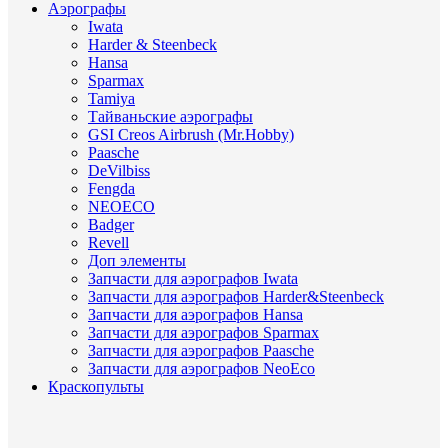
Аэрографы
Iwata
Harder & Steenbeck
Hansa
Sparmax
Tamiya
Тайваньские аэрографы
GSI Creos Airbrush (Mr.Hobby)
Paasche
DeVilbiss
Fengda
NEOECO
Badger
Revell
Доп элементы
Запчасти для аэрографов Iwata
Запчасти для аэрографов Harder&Steenbeck
Запчасти для аэрографов Hansa
Запчасти для аэрографов Sparmax
Запчасти для аэрографов Paasche
Запчасти для аэрографов NeoEco
Краскопульты