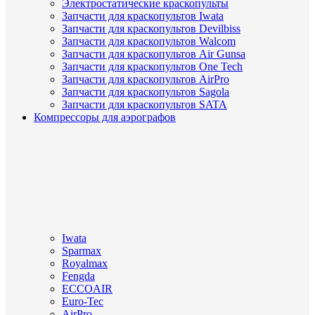
Электростатические краскопульты
Запчасти для краскопультов Iwata
Запчасти для краскопультов Devilbiss
Запчасти для краскопультов Walcom
Запчасти для краскопультов Air Gunsa
Запчасти для краскопультов One Tech
Запчасти для краскопультов AirPro
Запчасти для краскопультов Sagola
Запчасти для краскопультов SATA
Компрессоры для аэрографов
Iwata
Sparmax
Royalmax
Fengda
ECCOAIR
Euro-Tec
AirPro