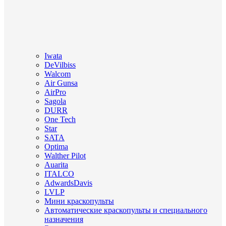
Iwata
DeVilbiss
Walcom
Air Gunsa
AirPro
Sagola
DURR
One Tech
Star
SATA
Optima
Walther Pilot
Auarita
ITALCO
AdwardsDavis
LVLP
Мини краскопульты
Автоматические краскопульты и специального
назначения