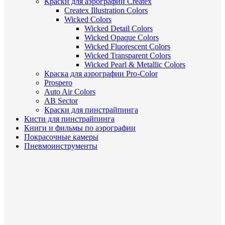
Краски для аэрографии Createx
Createx Illustration Colors
Wicked Colors
Wicked Detail Colors
Wicked Opaque Colors
Wicked Fluorescent Colors
Wicked Transparent Colors
Wicked Pearl & Metallic Colors
Краска для аэрографии Pro-Color
Prospero
Auto Air Colors
AB Sector
Краски для пинстрайпинга
Кисти для пинстрайпинга
Книги и фильмы по аэрографии
Покрасочные камеры
Пневмоинструменты