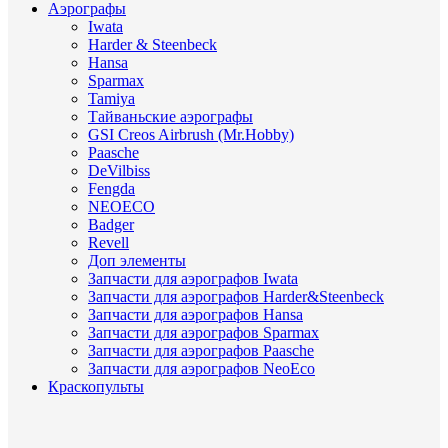
Аэрографы
Iwata
Harder & Steenbeck
Hansa
Sparmax
Tamiya
Тайваньские аэрографы
GSI Creos Airbrush (Mr.Hobby)
Paasche
DeVilbiss
Fengda
NEOECO
Badger
Revell
Доп элементы
Запчасти для аэрографов Iwata
Запчасти для аэрографов Harder&Steenbeck
Запчасти для аэрографов Hansa
Запчасти для аэрографов Sparmax
Запчасти для аэрографов Paasche
Запчасти для аэрографов NeoEco
Краскопульты