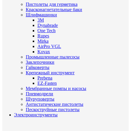
Пистолеты для герметика
Красконагнетательные баки
Шлифмашинки
3M
Dynabrade
One Tech
Rupes
Mirka
AirPro VGL
Kovax
Промышленные пылесосы
Заклепочники
Гайковерты
Крепежный инструмент
Prebena
EZ-Fasten
Мембранные помпы и насосы
Пневмодрели
Шуруповерты
Антистатические пистолеты
Пескоструйные пистолеты
Электроинструменты