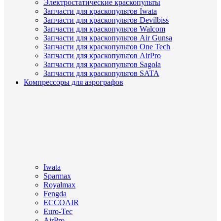
Электростатические краскопульты
Запчасти для краскопультов Iwata
Запчасти для краскопультов Devilbiss
Запчасти для краскопультов Walcom
Запчасти для краскопультов Air Gunsa
Запчасти для краскопультов One Tech
Запчасти для краскопультов AirPro
Запчасти для краскопультов Sagola
Запчасти для краскопультов SATA
Компрессоры для аэрографов
Iwata
Sparmax
Royalmax
Fengda
ECCOAIR
Euro-Tec
AirPro