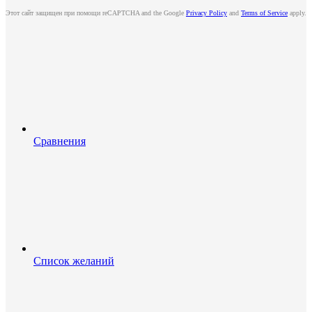
Этот сайт защищен при помощи reCAPTCHA and the Google
Privacy Policy
and
Terms of Service
apply.
Сравнения
Список желаний