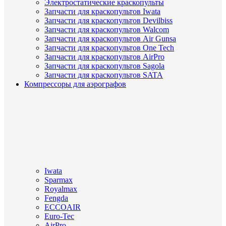
Электростатические краскопульты
Запчасти для краскопультов Iwata
Запчасти для краскопультов Devilbiss
Запчасти для краскопультов Walcom
Запчасти для краскопультов Air Gunsa
Запчасти для краскопультов One Tech
Запчасти для краскопультов AirPro
Запчасти для краскопультов Sagola
Запчасти для краскопультов SATA
Компрессоры для аэрографов
Iwata
Sparmax
Royalmax
Fengda
ECCOAIR
Euro-Tec
AirPro