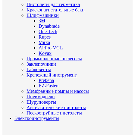
Пистолеты для герметика
Красконагнетательные баки
Шлифмашинки
3M
Dynabrade
One Tech
Rupes
Mirka
AirPro VGL
Kovax
Промышленные пылесосы
Заклепочники
Гайковерты
Крепежный инструмент
Prebena
EZ-Fasten
Мембранные помпы и насосы
Пневмодрели
Шуруповерты
Антистатические пистолеты
Пескоструйные пистолеты
Электроинструменты