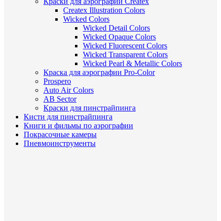
Краски для аэрографии Createx
Createx Illustration Colors
Wicked Colors
Wicked Detail Colors
Wicked Opaque Colors
Wicked Fluorescent Colors
Wicked Transparent Colors
Wicked Pearl & Metallic Colors
Краска для аэрографии Pro-Color
Prospero
Auto Air Colors
AB Sector
Краски для пинстрайпинга
Кисти для пинстрайпинга
Книги и фильмы по аэрографии
Покрасочные камеры
Пневмоинструменты