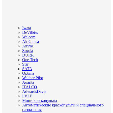
Iwata
DeVilbiss
Walcom
Air Gunsa
AirPro
Sagola
DURR
One Tech
Star
SATA
Optima
Walther Pilot
Auarita
ITALCO
AdwardsDavis
LVLP
Мини краскопульты
Автоматические краскопульты и специального
назначения