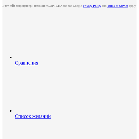
Этот сайт защищен при помощи reCAPTCHA and the Google
Privacy Policy
and
Terms of Service
apply.
Сравнения
Список желаний