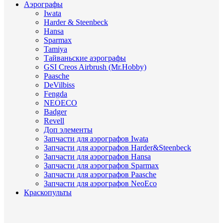
Аэрографы
Iwata
Harder & Steenbeck
Hansa
Sparmax
Tamiya
Тайваньские аэрографы
GSI Creos Airbrush (Mr.Hobby)
Paasche
DeVilbiss
Fengda
NEOECO
Badger
Revell
Доп элементы
Запчасти для аэрографов Iwata
Запчасти для аэрографов Harder&Steenbeck
Запчасти для аэрографов Hansa
Запчасти для аэрографов Sparmax
Запчасти для аэрографов Paasche
Запчасти для аэрографов NeoEco
Краскопульты