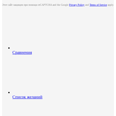
Этот сайт защищен при помощи reCAPTCHA and the Google
Privacy Policy
and
Terms of Service
apply.
Сравнения
Список желаний