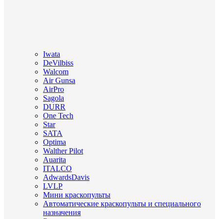
Iwata
DeVilbiss
Walcom
Air Gunsa
AirPro
Sagola
DURR
One Tech
Star
SATA
Optima
Walther Pilot
Auarita
ITALCO
AdwardsDavis
LVLP
Мини краскопульты
Автоматические краскопульты и специального
назначения