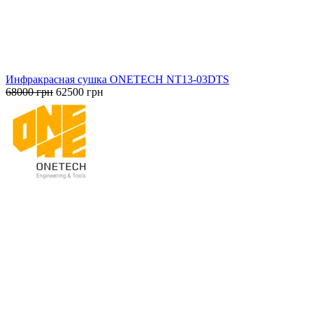
Инфракрасная сушка ONETECH NT13-03DTS
Первоначальная
Текущая
68000
грн
62500
грн
цена
цена:
составляла
62500 грн.
68000 грн.