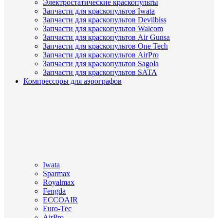
Электростатические краскопульты
Запчасти для краскопультов Iwata
Запчасти для краскопультов Devilbiss
Запчасти для краскопультов Walcom
Запчасти для краскопультов Air Gunsa
Запчасти для краскопультов One Tech
Запчасти для краскопультов AirPro
Запчасти для краскопультов Sagola
Запчасти для краскопультов SATA
Компрессоры для аэрографов
Iwata
Sparmax
Royalmax
Fengda
ECCOAIR
Euro-Tec
AirPro