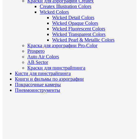
Краски для аэрографии Createx
Createx Illustration Colors
Wicked Colors
Wicked Detail Colors
Wicked Opaque Colors
Wicked Fluorescent Colors
Wicked Transparent Colors
Wicked Pearl & Metallic Colors
Краска для аэрографии Pro-Color
Prospero
Auto Air Colors
AB Sector
Краски для пинстрайпинга
Кисти для пинстрайпинга
Книги и фильмы по аэрографии
Покрасочные камеры
Пневмоинструменты