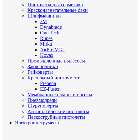
Пистолеты для герметика
Красконагнетательные баки
Шлифмашинки
3M
Dynabrade
One Tech
Rupes
Mirka
AirPro VGL
Kovax
Промышленные пылесосы
Заклепочники
Гайковерты
Крепежный инструмент
Prebena
EZ-Fasten
Мембранные помпы и насосы
Пневмодрели
Шуруповерты
Антистатические пистолеты
Пескоструйные пистолеты
Электроинструменты