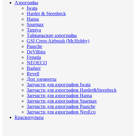
Аэрографы
Iwata
Harder & Steenbeck
Hansa
Sparmax
Tamiya
Тайваньские аэрографы
GSI Creos Airbrush (Mr.Hobby)
Paasche
DeVilbiss
Fengda
NEOECO
Badger
Revell
Доп элементы
Запчасти для аэрографов Iwata
Запчасти для аэрографов Harder&Steenbeck
Запчасти для аэрографов Hansa
Запчасти для аэрографов Sparmax
Запчасти для аэрографов Paasche
Запчасти для аэрографов NeoEco
Краскопульты