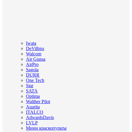
Iwata
DeVilbiss
Walcom
Air Gunsa
AirPro
Sagola
DURR
One Tech
Star
SATA
Optima
Walther Pilot
Auarita
ITALCO
AdwardsDavis
LVLP
Мини краскопульты