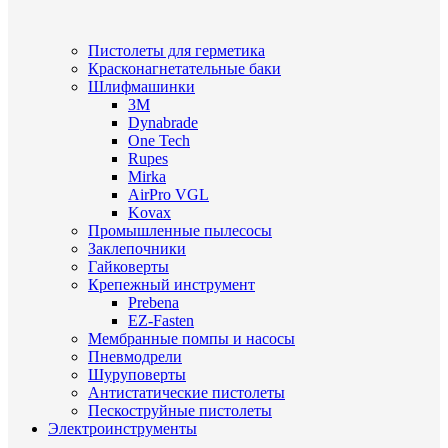
Пистолеты для герметика
Красконагнетательные баки
Шлифмашинки
3M
Dynabrade
One Tech
Rupes
Mirka
AirPro VGL
Kovax
Промышленные пылесосы
Заклепочники
Гайковерты
Крепежный инструмент
Prebena
EZ-Fasten
Мембранные помпы и насосы
Пневмодрели
Шуруповерты
Антистатические пистолеты
Пескоструйные пистолеты
Электроинструменты