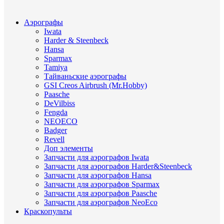
Аэрографы
Iwata
Harder & Steenbeck
Hansa
Sparmax
Tamiya
Тайваньские аэрографы
GSI Creos Airbrush (Mr.Hobby)
Paasche
DeVilbiss
Fengda
NEOECO
Badger
Revell
Доп элементы
Запчасти для аэрографов Iwata
Запчасти для аэрографов Harder&Steenbeck
Запчасти для аэрографов Hansa
Запчасти для аэрографов Sparmax
Запчасти для аэрографов Paasche
Запчасти для аэрографов NeoEco
Краскопульты