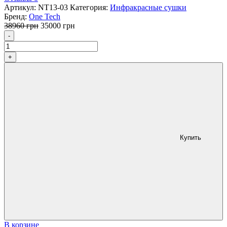
Артикул:
NT13-03
Категория:
Инфракрасные сушки
Бренд:
One Tech
Первоначальная
Текущая
38960
грн
35000
грн
Количество
цена
цена:
-
составляла
35000 грн.
38960 грн.
+
Купить
В корзине