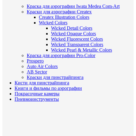
Краска для аэрографии Iwata Medea Com-Art
Краски для аэрографии Createx
Createx Illustration Colors
Wicked Colors
Wicked Detail Colors
Wicked Opaque Colors
Wicked Fluorescent Colors
Wicked Transparent Colors
Wicked Pearl & Metallic Colors
Краска для аэрографии Pro-Color
Prospero
Auto Air Colors
AB Sector
Краски для пинстрайпинга
Кисти для пинстрайпинга
Книги и фильмы по аэрографии
Покрасочные камеры
Пневмоинструменты