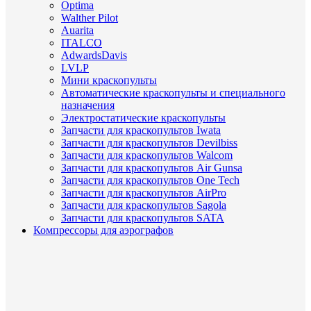
Optima
Walther Pilot
Auarita
ITALCO
AdwardsDavis
LVLP
Мини краскопульты
Автоматические краскопульты и специального
назначения
Электростатические краскопульты
Запчасти для краскопультов Iwata
Запчасти для краскопультов Devilbiss
Запчасти для краскопультов Walcom
Запчасти для краскопультов Air Gunsa
Запчасти для краскопультов One Tech
Запчасти для краскопультов AirPro
Запчасти для краскопультов Sagola
Запчасти для краскопультов SATA
Компрессоры для аэрографов