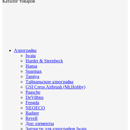
Каталог товаров
Аэрографы
Iwata
Harder & Steenbeck
Hansa
Sparmax
Tamiya
Тайваньские аэрографы
GSI Creos Airbrush (Mr.Hobby)
Paasche
DeVilbiss
Fengda
NEOECO
Badger
Revell
Доп элементы
Запчасти для аэрографов Iwata