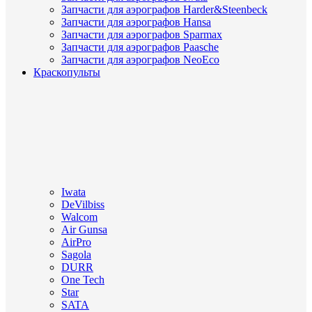
Запчасти для аэрографов Harder&Steenbeck
Запчасти для аэрографов Hansa
Запчасти для аэрографов Sparmax
Запчасти для аэрографов Paasche
Запчасти для аэрографов NeoEco
Краскопульты
Iwata
DeVilbiss
Walcom
Air Gunsa
AirPro
Sagola
DURR
One Tech
Star
SATA