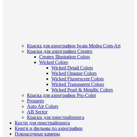
Краска для аэрографии Iwata Medea Com-Art
Краски для аэрографии Createx
Createx Illustration Colors
Wicked Colors
Wicked Detail Colors
Wicked Opaque Colors
Wicked Fluorescent Colors
Wicked Transparent Colors
Wicked Pearl & Metallic Colors
Краска для аэрографии Pro-Color
Prospero
Auto Air Colors
AB Sector
Краски для пинстрайпинга
Кисти для пинстрайпинга
Книги и фильмы по аэрографии
Покрасочные камеры