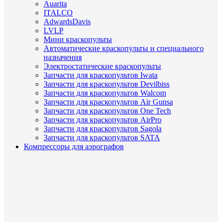
Auarita
ITALCO
AdwardsDavis
LVLP
Мини краскопульты
Автоматические краскопульты и специального
назначения
Электростатические краскопульты
Запчасти для краскопультов Iwata
Запчасти для краскопультов Devilbiss
Запчасти для краскопультов Walcom
Запчасти для краскопультов Air Gunsa
Запчасти для краскопультов One Tech
Запчасти для краскопультов AirPro
Запчасти для краскопультов Sagola
Запчасти для краскопультов SATA
Компрессоры для аэрографов