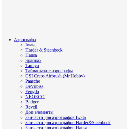
Аэрографы
Iwata
Harder & Steenbeck
Hansa
Sparmax
Tamiya
Тайваньские аэрографы
GSI Creos Airbrush (Mr.Hobby)
Paasche
DeVilbiss
Fengda
NEOECO
Badger
Revell
Доп элементы
Запчасти для аэрографов Iwata
Запчасти для аэрографов Harder&Steenbeck
Запчасти для аэрографов Hansa