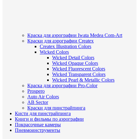
Краска для аэрографии Iwata Medea Com-Art
Краски для аэрографии Createx
Createx Illustration Colors
Wicked Colors
Wicked Detail Colors
Wicked Opaque Colors
Wicked Fluorescent Colors
Wicked Transparent Colors
Wicked Pearl & Metallic Colors
Краска для аэрографии Pro-Color
Prospero
Auto Air Colors
AB Sector
Краски для пинстрайпинга
Кисти для пинстрайпинга
Книги и фильмы по аэрографии
Покрасочные камеры
Пневмоинструменты