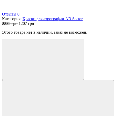
Отзывы 0
Категория:
Краски для аэрографии AB Sector
Первоначальная
Текущая
2235
грн
1207
грн
цена
цена:
Этого товара нет в наличии, заказ не возможен.
составляла
1207 грн.
2235 грн.