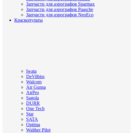
Запчасти для аэрографов Sparmax
Запчасти для аэрографов Paasche
Запчасти для аэрографов NeoEco
Краскопульты
Iwata
DeVilbiss
Walcom
Air Gunsa
AirPro
Sagola
DURR
One Tech
Star
SATA
Optima
Walther Pilot