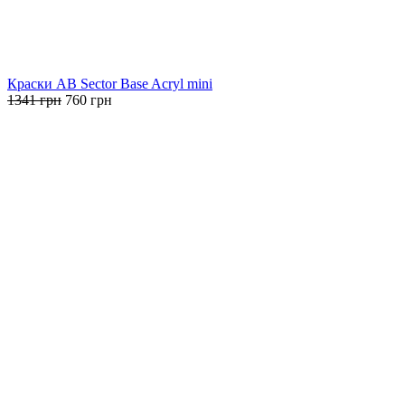
Краски AB Sector Base Acryl mini
Первоначальная
Текущая
1341
грн
760
грн
цена
цена:
составляла
760 грн.
1341 грн.