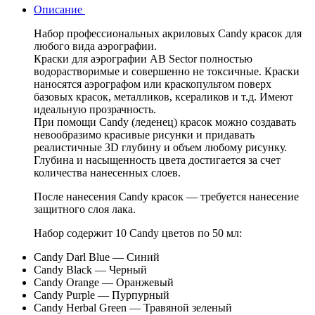
Описание
Набор профессиональных акриловых Candy красок для
любого вида аэрографии.
Краски для аэрографии AB Sector полностью
водорастворимые и совершенно не токсичные. Краски
наносятся аэрографом или краскопультом поверх
базовых красок, металликов, ксераликов и т.д. Имеют
идеальную прозрачность.
При помощи Candy (леденец) красок можно создавать
невообразимо красивые рисунки и придавать
реалистичные 3D глубину и объем любому рисунку.
Глубина и насыщенность цвета достигается за счет
количества нанесенных слоев.
После нанесения Candy красок — требуется нанесение
защитного слоя лака.
Набор содержит 10 Candy цветов по 50 мл:
Candy Darl Blue — Синий
Candy Black — Черный
Candy Orange — Оранжевый
Candy Purple — Пурпурный
Candy Herbal Green — Травяной зеленый