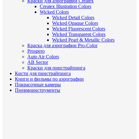
Краски для аэрографии Createx
Createx Illustration Colors
Wicked Colors
Wicked Detail Colors
Wicked Opaque Colors
Wicked Fluorescent Colors
Wicked Transparent Colors
Wicked Pearl & Metallic Colors
Краска для аэрографии Pro-Color
Prospero
Auto Air Colors
AB Sector
Краски для пинстрайпинга
Кисти для пинстрайпинга
Книги и фильмы по аэрографии
Покрасочные камеры
Пневмоинструменты