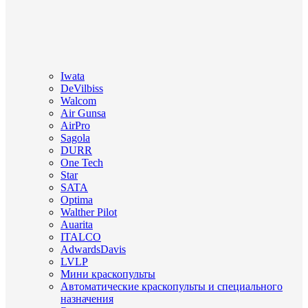
Iwata
DeVilbiss
Walcom
Air Gunsa
AirPro
Sagola
DURR
One Tech
Star
SATA
Optima
Walther Pilot
Auarita
ITALCO
AdwardsDavis
LVLP
Мини краскопульты
Автоматические краскопульты и специального
назначения