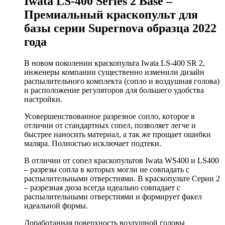
Iwata LS-400 Series 2 Base –
Премиальный краскопульт для
базы серии Supernova образца 2022
года
В новом поколении краскопульта Iwata LS-400 SR 2,
инженеры компании существенно изменили дизайн
распылительного комплекта (сопло и воздушная голова)
и расположение регуляторов для большего удобства
настройки.
Усовершенствованное разрезное сопло, которое в
отличии от стандартных сопел, позволяет легче и
быстрее наносить материал, а так же прощает ошибки
маляра. Полностью исключает подтеки.
В отличии от сопел краскопультов Iwata WS400 и LS400
– разрезы сопла в которых могли не совпадать с
распылительными отверстиями. В краскопульте Серии 2
– разрезная дюза всегда идеально совпадает с
распылительными отверстиями и формирует факел
идеальной формы.
Доработанная поверхность воздушной головы