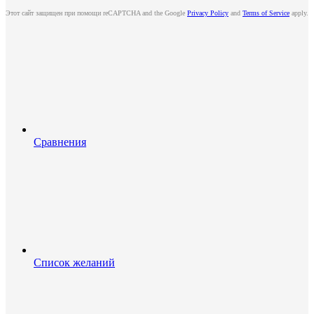
Этот сайт защищен при помощи reCAPTCHA and the Google
Privacy Policy
and
Terms of Service
apply.
Сравнения
Список желаний