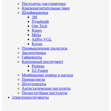
Пистолеты для герметика
Красконагнетательные баки
Шлифмашинки
3M
Dynabrade
One Tech
Rupes
Mirka
AirPro VGL
Kovax
Промышленные пылесосы
Заклепочники
Гайковерты
Крепежный инструмент
Prebena
EZ-Fasten
Мембранные помпы и насосы
Пневмодрели
Шуруповерты
Антистатические пистолеты
Пескоструйные пистолеты
Электроинструменты