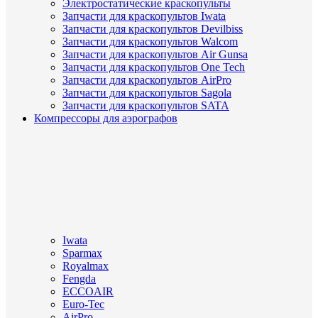
Электростатические краскопульты
Запчасти для краскопультов Iwata
Запчасти для краскопультов Devilbiss
Запчасти для краскопультов Walcom
Запчасти для краскопультов Air Gunsa
Запчасти для краскопультов One Tech
Запчасти для краскопультов AirPro
Запчасти для краскопультов Sagola
Запчасти для краскопультов SATA
Компрессоры для аэрографов
Iwata
Sparmax
Royalmax
Fengda
ECCOAIR
Euro-Tec
AirPro