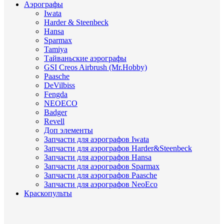
Аэрографы
Iwata
Harder & Steenbeck
Hansa
Sparmax
Tamiya
Тайваньские аэрографы
GSI Creos Airbrush (Mr.Hobby)
Paasche
DeVilbiss
Fengda
NEOECO
Badger
Revell
Доп элементы
Запчасти для аэрографов Iwata
Запчасти для аэрографов Harder&Steenbeck
Запчасти для аэрографов Hansa
Запчасти для аэрографов Sparmax
Запчасти для аэрографов Paasche
Запчасти для аэрографов NeoEco
Краскопульты