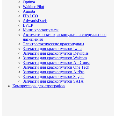
Optima
Walther Pilot
Auarita
ITALCO
AdwardsDavis
LVLP
Мини краскопульты
Автоматические краскопульты и специального
назначения
Электростатические краскопульты
Запчасти для краскопультов Iwata
Запчасти для краскопультов Devilbiss
Запчасти для краскопультов Walcom
Запчасти для краскопультов Air Gunsa
Запчасти для краскопультов One Tech
Запчасти для краскопультов AirPro
Запчасти для краскопультов Sagola
Запчасти для краскопультов SATA
Компрессоры для аэрографов