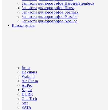
Запчасти для аэрографов Harder&Steenbeck
Запчасти для аэрографов Hansa
Запчасти для аэрографов Sparmax
Запчасти для аэрографов Paasche
Запчасти для аэрографов NeoEco
Краскопульты
Iwata
DeVilbiss
Walcom
Air Gunsa
AirPro
Sagola
DURR
One Tech
Star
SATA