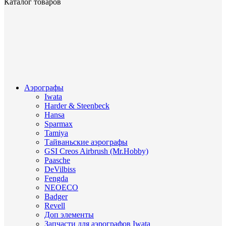
Каталог товаров
Аэрографы
Iwata
Harder & Steenbeck
Hansa
Sparmax
Tamiya
Тайваньские аэрографы
GSI Creos Airbrush (Mr.Hobby)
Paasche
DeVilbiss
Fengda
NEOECO
Badger
Revell
Доп элементы
Запчасти для аэрографов Iwata