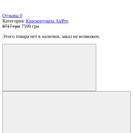
Отзывы 0
Категория:
Краскопульты AirPro
Первоначальная
Текущая
8717
грн
7599
грн
цена
цена:
Этого товара нет в наличии, заказ не возможен.
составляла
7599 грн.
8717 грн.