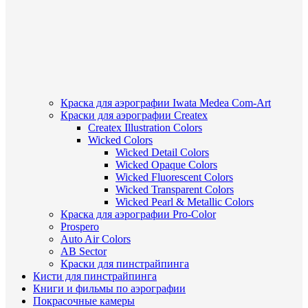
Краска для аэрографии Iwata Medea Com-Art
Краски для аэрографии Createx
Createx Illustration Colors
Wicked Colors
Wicked Detail Colors
Wicked Opaque Colors
Wicked Fluorescent Colors
Wicked Transparent Colors
Wicked Pearl & Metallic Colors
Краска для аэрографии Pro-Color
Prospero
Auto Air Colors
AB Sector
Краски для пинстрайпинга
Кисти для пинстрайпинга
Книги и фильмы по аэрографии
Покрасочные камеры