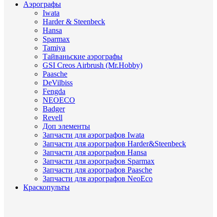
Аэрографы
Iwata
Harder & Steenbeck
Hansa
Sparmax
Tamiya
Тайваньские аэрографы
GSI Creos Airbrush (Mr.Hobby)
Paasche
DeVilbiss
Fengda
NEOECO
Badger
Revell
Доп элементы
Запчасти для аэрографов Iwata
Запчасти для аэрографов Harder&Steenbeck
Запчасти для аэрографов Hansa
Запчасти для аэрографов Sparmax
Запчасти для аэрографов Paasche
Запчасти для аэрографов NeoEco
Краскопульты