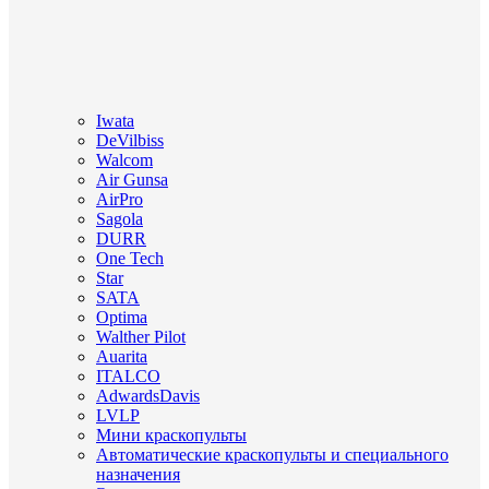
Iwata
DeVilbiss
Walcom
Air Gunsa
AirPro
Sagola
DURR
One Tech
Star
SATA
Optima
Walther Pilot
Auarita
ITALCO
AdwardsDavis
LVLP
Мини краскопульты
Автоматические краскопульты и специального
назначения