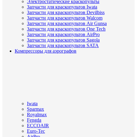
Электростатические краскопульты
Запчасти для краскопультов Iwata
Запчасти для краскопультов Devilbiss
Запчасти для краскопультов Walcom
Запчасти для краскопультов Air Gunsa
Запчасти для краскопультов One Tech
Запчасти для краскопультов AirPro
Запчасти для краскопультов Sagola
Запчасти для краскопультов SATA
Компрессоры для аэрографов
Iwata
Sparmax
Royalmax
Fengda
ECCOAIR
Euro-Tec
AirPro