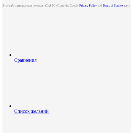
Этот сайт защищен при помощи reCAPTCHA and the Google
Privacy Policy
and
Terms of Service
apply.
Сравнения
Список желаний