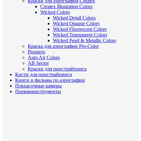
Краски для аэрографии Createx
Createx Illustration Colors
Wicked Colors
Wicked Detail Colors
Wicked Opaque Colors
Wicked Fluorescent Colors
Wicked Transparent Colors
Wicked Pearl & Metallic Colors
Краска для аэрографии Pro-Color
Prospero
Auto Air Colors
AB Sector
Краски для пинстрайпинга
Кисти для пинстрайпинга
Книги и фильмы по аэрографии
Покрасочные камеры
Пневмоинструменты