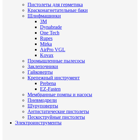
Пистолеты для герметика
Красконагнетательные баки
Шлифмашинки
3M
Dynabrade
One Tech
Rupes
Mirka
AirPro VGL
Kovax
Промышленные пылесосы
Заклепочники
Гайковерты
Крепежный инструмент
Prebena
EZ-Fasten
Мембранные помпы и насосы
Пневмодрели
Шуруповерты
Антистатические пистолеты
Пескоструйные пистолеты
Электроинструменты