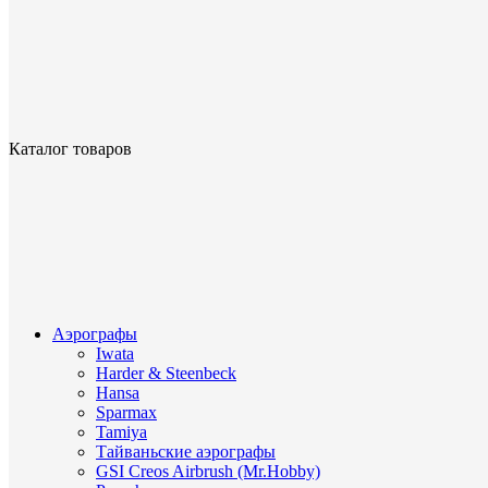
Каталог товаров
Аэрографы
Iwata
Harder & Steenbeck
Hansa
Sparmax
Tamiya
Тайваньские аэрографы
GSI Creos Airbrush (Mr.Hobby)