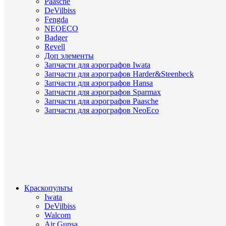
Paasche
DeVilbiss
Fengda
NEOECO
Badger
Revell
Доп элементы
Запчасти для аэрографов Iwata
Запчасти для аэрографов Harder&Steenbeck
Запчасти для аэрографов Hansa
Запчасти для аэрографов Sparmax
Запчасти для аэрографов Paasche
Запчасти для аэрографов NeoEco
Краскопульты
Iwata
DeVilbiss
Walcom
Air Gunsa