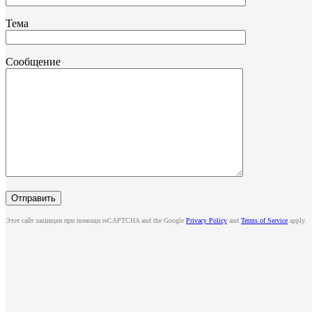
Тема
Сообщение
Этот сайт защищен при помощи reCAPTCHA and the Google
Privacy Policy
and
Terms of Service
apply.