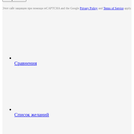
Этот сайт защищен при помощи reCAPTCHA and the Google
Privacy Policy
and
Terms of Service
apply.
Сравнения
Список желаний