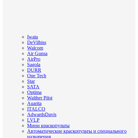
Iwata
DeVilbiss
Walcom
Air Gunsa
AirPro
Sagola
DURR
One Tech
Star
SATA
Optima
Walther Pilot
Auarita
ITALCO
AdwardsDavis
LVLP
Мини краскопульты
Автоматические краскопульты и специального
назначения