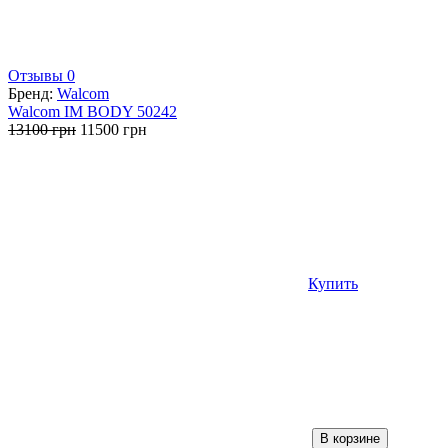
Отзывы 0
Бренд:
Walcom
Walcom IM BODY 50242
Первоначальная
Текущая
13100
грн
11500
грн
цена
цена:
составляла
11500 грн.
13100 грн.
Купить
В корзине