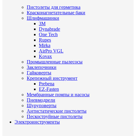
Пистолеты для герметика
Красконагнетательные баки
Шлифмашинки
3M
Dynabrade
One Tech
Rupes
Mirka
AirPro VGL
Kovax
Промышленные пылесосы
Заклепочники
Гайковерты
Крепежный инструмент
Prebena
EZ-Fasten
Мембранные помпы и насосы
Пневмодрели
Шуруповерты
Антистатические пистолеты
Пескоструйные пистолеты
Электроинструменты