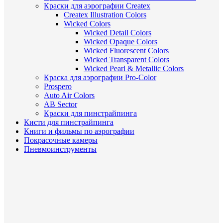
Краски для аэрографии Createx
Createx Illustration Colors
Wicked Colors
Wicked Detail Colors
Wicked Opaque Colors
Wicked Fluorescent Colors
Wicked Transparent Colors
Wicked Pearl & Metallic Colors
Краска для аэрографии Pro-Color
Prospero
Auto Air Colors
AB Sector
Краски для пинстрайпинга
Кисти для пинстрайпинга
Книги и фильмы по аэрографии
Покрасочные камеры
Пневмоинструменты