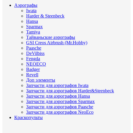
Аэрографы
Iwata
Harder & Steenbeck
Hansa
Sparmax
Tamiya
Тайваньские аэрографы
GSI Creos Airbrush (Mr.Hobby)
Paasche
DeVilbiss
Fengda
NEOECO
Badger
Revell
Доп элементы
Запчасти для аэрографов Iwata
Запчасти для аэрографов Harder&Steenbeck
Запчасти для аэрографов Hansa
Запчасти для аэрографов Sparmax
Запчасти для аэрографов Paasche
Запчасти для аэрографов NeoEco
Краскопульты