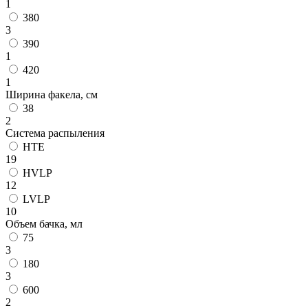
1
380
3
390
1
420
1
Ширина факела, см
38
2
Система распыления
HTE
19
HVLP
12
LVLP
10
Объем бачка, мл
75
3
180
3
600
2