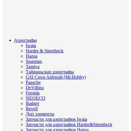
Аэрографы
Iwata
Harder & Steenbeck
Hansa
Sparmax
Tamiya
Тайваньские аэрографы
GSI Creos Airbrush (Mr.Hobby)
Paasche
DeVilbiss
Fengda
NEOECO
Badger
Revell
Доп элементы
Запчасти для аэрографов Iwata
Запчасти для аэрографов Harder&Steenbeck
Запчасти для аэрографов Hansa