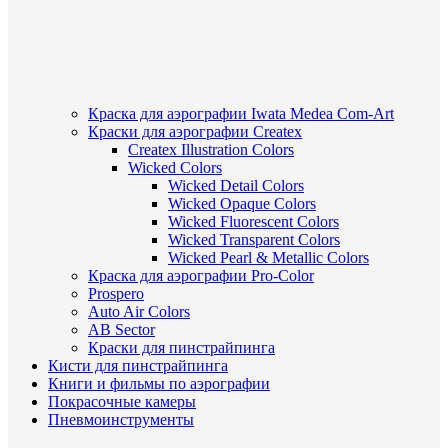
Краска для аэрографии Iwata Medea Com-Art
Краски для аэрографии Createx
Createx Illustration Colors
Wicked Colors
Wicked Detail Colors
Wicked Opaque Colors
Wicked Fluorescent Colors
Wicked Transparent Colors
Wicked Pearl & Metallic Colors
Краска для аэрографии Pro-Color
Prospero
Auto Air Colors
AB Sector
Краски для пинстрайпинга
Кисти для пинстрайпинга
Книги и фильмы по аэрографии
Покрасочные камеры
Пневмоинструменты