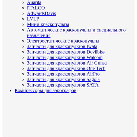
Auarita
ITALCO
AdwardsDavis
LVLP
Мини краскопульты
Автоматические краскопульты и специального
назначения
Электростатические краскопульты
Запчасти для краскопультов Iwata
Запчасти для краскопультов Devilbiss
Запчасти для краскопультов Walcom
Запчасти для краскопультов Air Gunsa
Запчасти для краскопультов One Tech
Запчасти для краскопультов AirPro
Запчасти для краскопультов Sagola
Запчасти для краскопультов SATA
Компрессоры для аэрографов