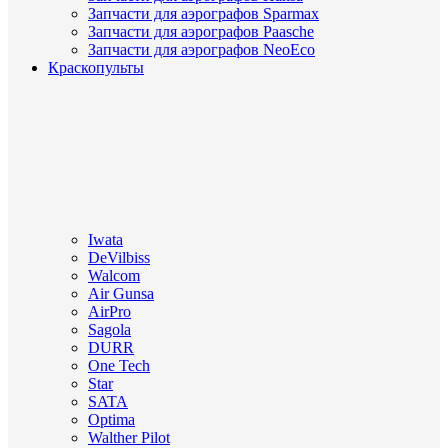
Запчасти для аэрографов Sparmax
Запчасти для аэрографов Paasche
Запчасти для аэрографов NeoEco
Краскопульты
Iwata
DeVilbiss
Walcom
Air Gunsa
AirPro
Sagola
DURR
One Tech
Star
SATA
Optima
Walther Pilot