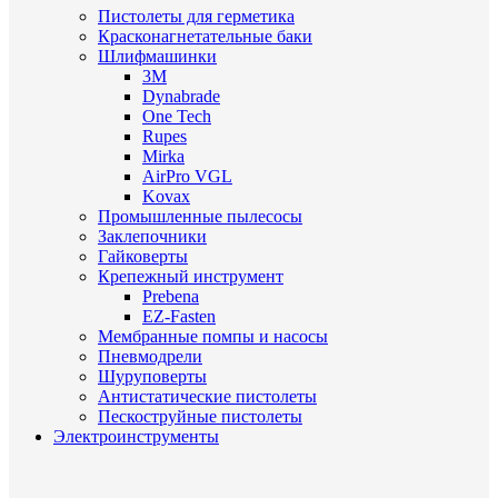
Пистолеты для герметика
Красконагнетательные баки
Шлифмашинки
3M
Dynabrade
One Tech
Rupes
Mirka
AirPro VGL
Kovax
Промышленные пылесосы
Заклепочники
Гайковерты
Крепежный инструмент
Prebena
EZ-Fasten
Мембранные помпы и насосы
Пневмодрели
Шуруповерты
Антистатические пистолеты
Пескоструйные пистолеты
Электроинструменты