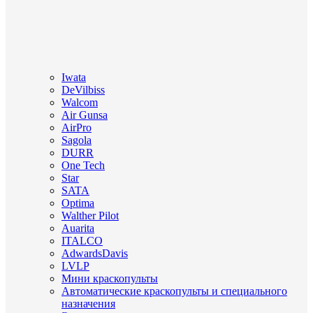
Iwata
DeVilbiss
Walcom
Air Gunsa
AirPro
Sagola
DURR
One Tech
Star
SATA
Optima
Walther Pilot
Auarita
ITALCO
AdwardsDavis
LVLP
Мини краскопульты
Автоматические краскопульты и специального
назначения