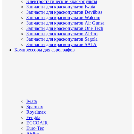
Электростатические краскопульты
Запчасти для краскопультов Iwata
Запчасти для краскопультов Devilbiss
Запчасти для краскопультов Walcom
Запчасти для краскопультов Air Gunsa
Запчасти для краскопультов One Tech
Запчасти для краскопультов AirPro
Запчасти для краскопультов Sagola
Запчасти для краскопультов SATA
Компрессоры для аэрографов
Iwata
Sparmax
Royalmax
Fengda
ECCOAIR
Euro-Tec
AirPro