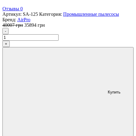
Отзывы 0
Артикул:
SA-125
Категория:
Промышленные пылесосы
Бренд:
AirPro
Первоначальная
Текущая
40007
грн
35894
грн
Количество
цена
цена:
-
составляла
35894 грн.
40007 грн.
+
Купить