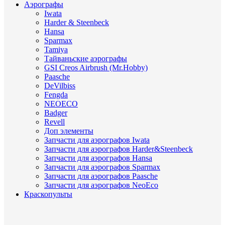
Аэрографы
Iwata
Harder & Steenbeck
Hansa
Sparmax
Tamiya
Тайваньские аэрографы
GSI Creos Airbrush (Mr.Hobby)
Paasche
DeVilbiss
Fengda
NEOECO
Badger
Revell
Доп элементы
Запчасти для аэрографов Iwata
Запчасти для аэрографов Harder&Steenbeck
Запчасти для аэрографов Hansa
Запчасти для аэрографов Sparmax
Запчасти для аэрографов Paasche
Запчасти для аэрографов NeoEco
Краскопульты