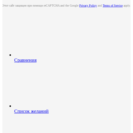
Этот сайт защищен при помощи reCAPTCHA and the Google
Privacy Policy
and
Terms of Service
apply.
Сравнения
Список желаний