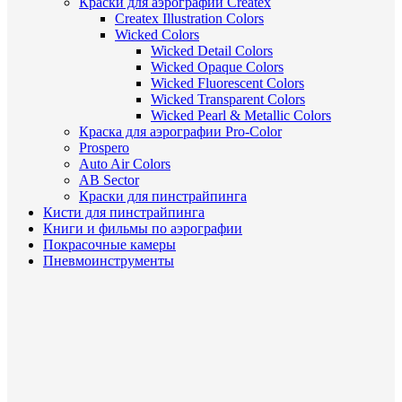
Краски для аэрографии Createx
Createx Illustration Colors
Wicked Colors
Wicked Detail Colors
Wicked Opaque Colors
Wicked Fluorescent Colors
Wicked Transparent Colors
Wicked Pearl & Metallic Colors
Краска для аэрографии Pro-Color
Prospero
Auto Air Colors
AB Sector
Краски для пинстрайпинга
Кисти для пинстрайпинга
Книги и фильмы по аэрографии
Покрасочные камеры
Пневмоинструменты