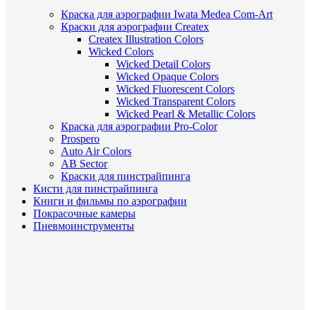
Краска для аэрографии Iwata Medea Com-Art
Краски для аэрографии Createx
Createx Illustration Colors
Wicked Colors
Wicked Detail Colors
Wicked Opaque Colors
Wicked Fluorescent Colors
Wicked Transparent Colors
Wicked Pearl & Metallic Colors
Краска для аэрографии Pro-Color
Prospero
Auto Air Colors
AB Sector
Краски для пинстрайпинга
Кисти для пинстрайпинга
Книги и фильмы по аэрографии
Покрасочные камеры
Пневмоинструменты