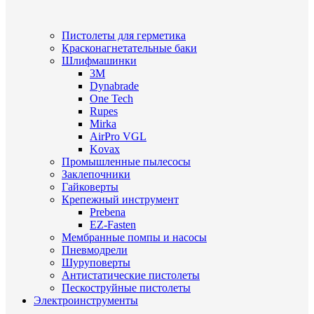
Пистолеты для герметика
Красконагнетательные баки
Шлифмашинки
3M
Dynabrade
One Tech
Rupes
Mirka
AirPro VGL
Kovax
Промышленные пылесосы
Заклепочники
Гайковерты
Крепежный инструмент
Prebena
EZ-Fasten
Мембранные помпы и насосы
Пневмодрели
Шуруповерты
Антистатические пистолеты
Пескоструйные пистолеты
Электроинструменты