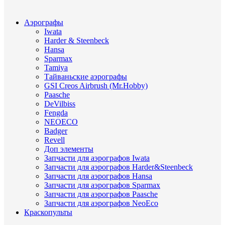
Аэрографы
Iwata
Harder & Steenbeck
Hansa
Sparmax
Tamiya
Тайваньские аэрографы
GSI Creos Airbrush (Mr.Hobby)
Paasche
DeVilbiss
Fengda
NEOECO
Badger
Revell
Доп элементы
Запчасти для аэрографов Iwata
Запчасти для аэрографов Harder&Steenbeck
Запчасти для аэрографов Hansa
Запчасти для аэрографов Sparmax
Запчасти для аэрографов Paasche
Запчасти для аэрографов NeoEco
Краскопульты