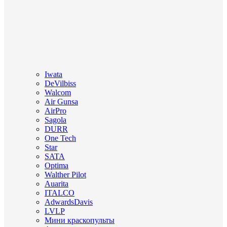
Iwata
DeVilbiss
Walcom
Air Gunsa
AirPro
Sagola
DURR
One Tech
Star
SATA
Optima
Walther Pilot
Auarita
ITALCO
AdwardsDavis
LVLP
Мини краскопульты