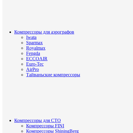
Компрессоры для аэрографов
Iwata
Sparmax
Royalmax
Fengda
ECCOAIR
Euro-Tec
AirPro
Тайваньские компрессоры
Компрессоры для СТО
Компрессоры FINI
Компрессоры ShiningBerg