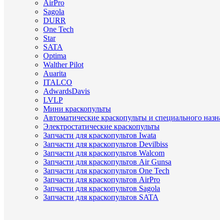
AirPro
Sagola
DURR
One Tech
Star
SATA
Optima
Walther Pilot
Auarita
ITALCO
AdwardsDavis
LVLP
Мини краскопульты
Автоматические краскопульты и специального назн
Электростатические краскопульты
Запчасти для краскопультов Iwata
Запчасти для краскопультов Devilbiss
Запчасти для краскопультов Walcom
Запчасти для краскопультов Air Gunsa
Запчасти для краскопультов One Tech
Запчасти для краскопультов AirPro
Запчасти для краскопультов Sagola
Запчасти для краскопультов SATA