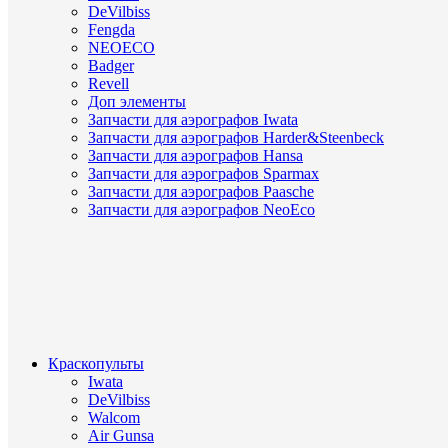
DeVilbiss
Fengda
NEOECO
Badger
Revell
Доп элементы
Запчасти для аэрографов Iwata
Запчасти для аэрографов Harder&Steenbeck
Запчасти для аэрографов Hansa
Запчасти для аэрографов Sparmax
Запчасти для аэрографов Paasche
Запчасти для аэрографов NeoEco
Краскопульты
Iwata
DeVilbiss
Walcom
Air Gunsa