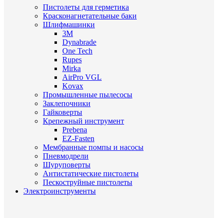
Пистолеты для герметика
Красконагнетательные баки
Шлифмашинки
3M
Dynabrade
One Tech
Rupes
Mirka
AirPro VGL
Kovax
Промышленные пылесосы
Заклепочники
Гайковерты
Крепежный инструмент
Prebena
EZ-Fasten
Мембранные помпы и насосы
Пневмодрели
Шуруповерты
Антистатические пистолеты
Пескоструйные пистолеты
Электроинструменты