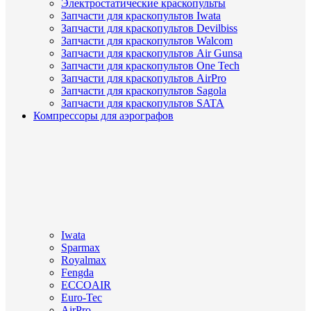
Электростатические краскопульты
Запчасти для краскопультов Iwata
Запчасти для краскопультов Devilbiss
Запчасти для краскопультов Walcom
Запчасти для краскопультов Air Gunsa
Запчасти для краскопультов One Tech
Запчасти для краскопультов AirPro
Запчасти для краскопультов Sagola
Запчасти для краскопультов SATA
Компрессоры для аэрографов
Iwata
Sparmax
Royalmax
Fengda
ECCOAIR
Euro-Tec
AirPro