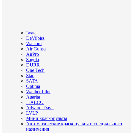
Iwata
DeVilbiss
Walcom
Air Gunsa
AirPro
Sagola
DURR
One Tech
Star
SATA
Optima
Walther Pilot
Auarita
ITALCO
AdwardsDavis
LVLP
Мини краскопульты
Автоматические краскопульты и специального
назначения