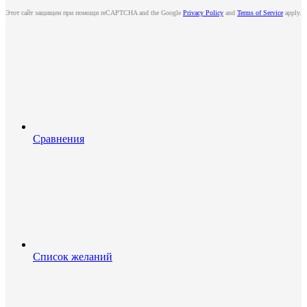
Этот сайт защищен при помощи reCAPTCHA and the Google
Privacy Policy
and
Terms of Service
apply.
Сравнения
Список желаний