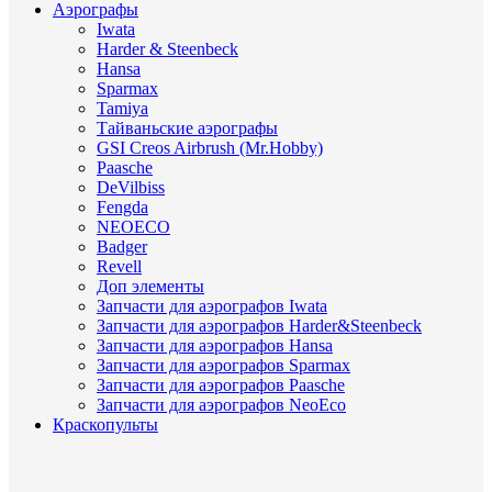
Аэрографы
Iwata
Harder & Steenbeck
Hansa
Sparmax
Tamiya
Тайваньские аэрографы
GSI Creos Airbrush (Mr.Hobby)
Paasche
DeVilbiss
Fengda
NEOECO
Badger
Revell
Доп элементы
Запчасти для аэрографов Iwata
Запчасти для аэрографов Harder&Steenbeck
Запчасти для аэрографов Hansa
Запчасти для аэрографов Sparmax
Запчасти для аэрографов Paasche
Запчасти для аэрографов NeoEco
Краскопульты