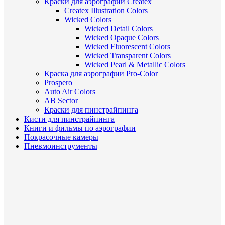
Краски для аэрографии Createx
Createx Illustration Colors
Wicked Colors
Wicked Detail Colors
Wicked Opaque Colors
Wicked Fluorescent Colors
Wicked Transparent Colors
Wicked Pearl & Metallic Colors
Краска для аэрографии Pro-Color
Prospero
Auto Air Colors
AB Sector
Краски для пинстрайпинга
Кисти для пинстрайпинга
Книги и фильмы по аэрографии
Покрасочные камеры
Пневмоинструменты