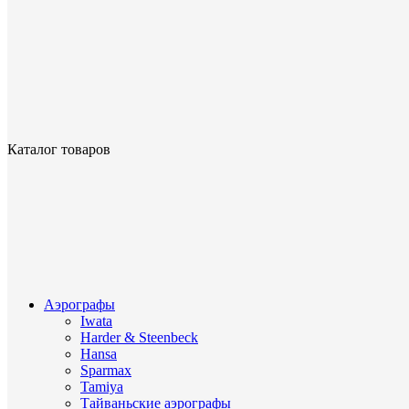
Каталог товаров
Аэрографы
Iwata
Harder & Steenbeck
Hansa
Sparmax
Tamiya
Тайваньские аэрографы