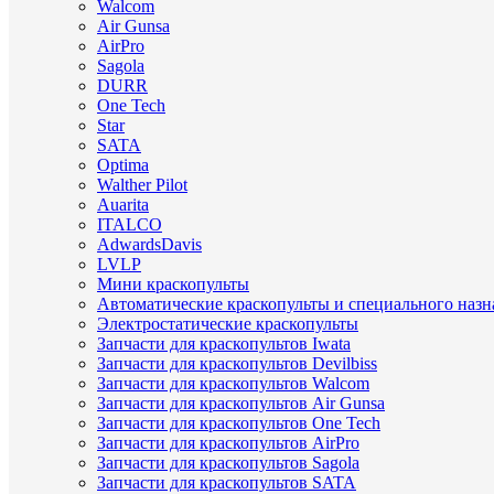
Walcom
Air Gunsa
AirPro
Sagola
DURR
One Tech
Star
SATA
Optima
Walther Pilot
Auarita
ITALCO
AdwardsDavis
LVLP
Мини краскопульты
Автоматические краскопульты и специального назн
Электростатические краскопульты
Запчасти для краскопультов Iwata
Запчасти для краскопультов Devilbiss
Запчасти для краскопультов Walcom
Запчасти для краскопультов Air Gunsa
Запчасти для краскопультов One Tech
Запчасти для краскопультов AirPro
Запчасти для краскопультов Sagola
Запчасти для краскопультов SATA