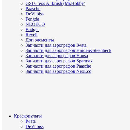
GSI Creos Airbrush (Mr.Hobby)
Paasche
DeVilbiss
Fengda
NEOECO
Badger
Revell
Доп элементы
Запчасти для аэрографов Iwata
Запчасти для аэрографов Harder&Steenbeck
Запчасти для аэрографов Hansa
Запчасти для аэрографов Sparmax
Запчасти для аэрографов Paasche
Запчасти для аэрографов NeoEco
Краскопульты
Iwata
DeVilbiss