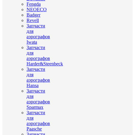
Fengda
NEOECO
Badger
Revell
Запчасти
для
аэрографов
Iwata
Запчасти
для
аэрографов
Harder&Steenbeck
Запчасти
для
аэрографов
Hansa
Запчасти
для
аэрографов
Sparmax
Запчасти
для
аэрографов
Paasche
Запчасти