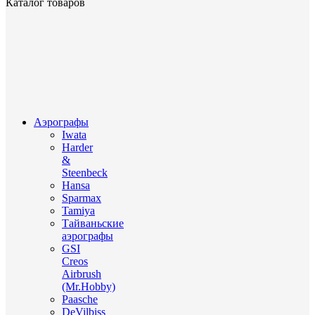
Каталог товаров
Аэрографы
Iwata
Harder
&
Steenbeck
Hansa
Sparmax
Tamiya
Тайваньские
аэрографы
GSI
Creos
Airbrush
(Mr.Hobby)
Paasche
DeVilbiss