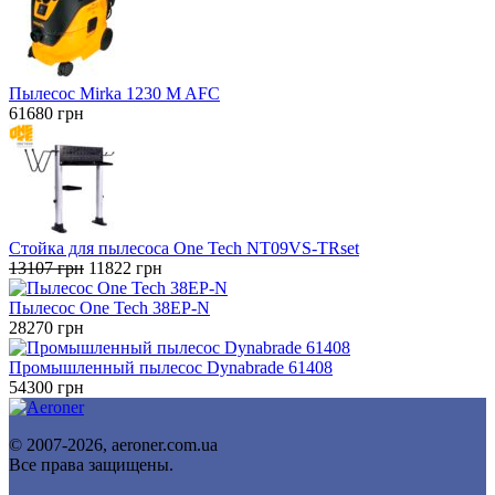
Пылесос Mirka 1230 M AFC
61680
грн
Стойка для пылесоса One Tech NT09VS-TRset
Первоначальная
Текущая
13107
грн
11822
грн
цена
цена:
составляла
11822 грн.
Пылесос One Tech 38EP-N
13107 грн.
28270
грн
Промышленный пылесос Dynabrade 61408
54300
грн
© 2007-2026, aeroner.com.ua
Все права защищены.