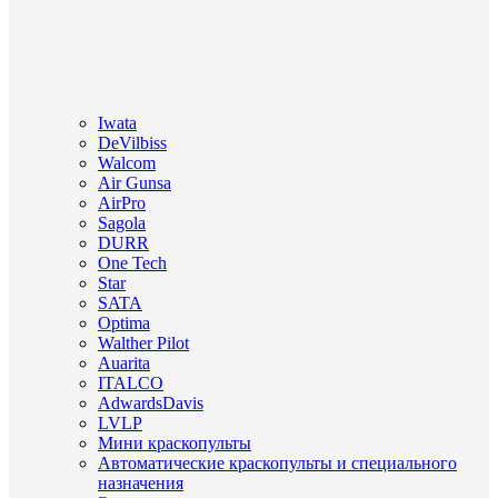
Iwata
DeVilbiss
Walcom
Air Gunsa
AirPro
Sagola
DURR
One Tech
Star
SATA
Optima
Walther Pilot
Auarita
ITALCO
AdwardsDavis
LVLP
Мини краскопульты
Автоматические краскопульты и специального
назначения