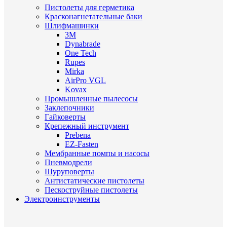
Пистолеты для герметика
Красконагнетательные баки
Шлифмашинки
3M
Dynabrade
One Tech
Rupes
Mirka
AirPro VGL
Kovax
Промышленные пылесосы
Заклепочники
Гайковерты
Крепежный инструмент
Prebena
EZ-Fasten
Мембранные помпы и насосы
Пневмодрели
Шуруповерты
Антистатические пистолеты
Пескоструйные пистолеты
Электроинструменты