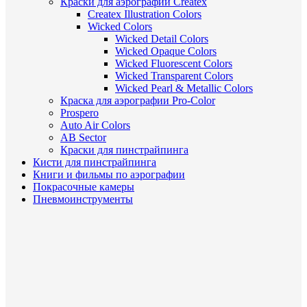
Краски для аэрографии Createx
Createx Illustration Colors
Wicked Colors
Wicked Detail Colors
Wicked Opaque Colors
Wicked Fluorescent Colors
Wicked Transparent Colors
Wicked Pearl & Metallic Colors
Краска для аэрографии Pro-Color
Prospero
Auto Air Colors
AB Sector
Краски для пинстрайпинга
Кисти для пинстрайпинга
Книги и фильмы по аэрографии
Покрасочные камеры
Пневмоинструменты