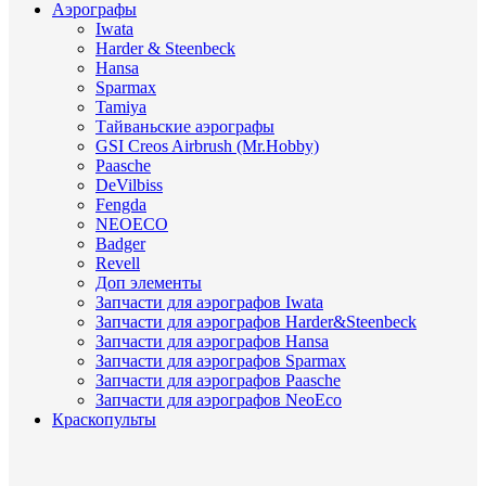
Аэрографы
Iwata
Harder & Steenbeck
Hansa
Sparmax
Tamiya
Тайваньские аэрографы
GSI Creos Airbrush (Mr.Hobby)
Paasche
DeVilbiss
Fengda
NEOECO
Badger
Revell
Доп элементы
Запчасти для аэрографов Iwata
Запчасти для аэрографов Harder&Steenbeck
Запчасти для аэрографов Hansa
Запчасти для аэрографов Sparmax
Запчасти для аэрографов Paasche
Запчасти для аэрографов NeoEco
Краскопульты