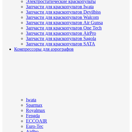
Электростатические краскопульты
Запчасти для краскопультов Iwata
Запчасти для краскопультов Devilbiss
Запчасти для краскопультов Walcom
Запчасти для краскопультов Air Gunsa
Запчасти для краскопультов One Tech
Запчасти для краскопультов AirPro
Запчасти для краскопультов Sagola
Запчасти для краскопультов SATA
Компрессоры для аэрографов
Iwata
Sparmax
Royalmax
Fengda
ECCOAIR
Euro-Tec
AirPro