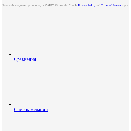
Этот сайт защищен при помощи reCAPTCHA and the Google
Privacy Policy
and
Terms of Service
apply.
Сравнения
Список желаний