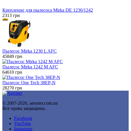
Крепление для пылесоса Mirka DE 1230/1242
2313
грн
Пылесос Mirka 1230 L AFC
45849
грн
Пылесос Mirka 1242 M AFC
64610
грн
Пылесос One Tech 38EP-N
28270
грн
© 2007-2026, aeroner.com.ua
Все права защищены.
Facebook
YouTube
Instagram