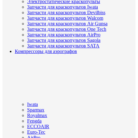
Электростатические краскопульты
Запчасти для краскопультов Iwata
Запчасти для краскопультов Devilbiss
Запчасти для краскопультов Walcom
Запчасти для краскопультов Air Gunsa
Запчасти для краскопультов One Tech
Запчасти для краскопультов AirPro
Запчасти для краскопультов Sagola
Запчасти для краскопультов SATA
Компрессоры для аэрографов
Iwata
Sparmax
Royalmax
Fengda
ECCOAIR
Euro-Tec
AirPro