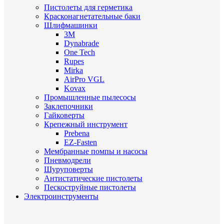
Пистолеты для герметика
Красконагнетательные баки
Шлифмашинки
3M
Dynabrade
One Tech
Rupes
Mirka
AirPro VGL
Kovax
Промышленные пылесосы
Заклепочники
Гайковерты
Крепежный инструмент
Prebena
EZ-Fasten
Мембранные помпы и насосы
Пневмодрели
Шуруповерты
Антистатические пистолеты
Пескоструйные пистолеты
Электроинструменты