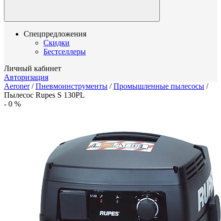
Спецпредложения
Скидки
Бестселлеры
Личный кабинет
Авторизация
Aeroner
/
Пневмоинструменты
/
Промышленные пылесосы
/
Пылесос Rupes S 130PL
-
0
%