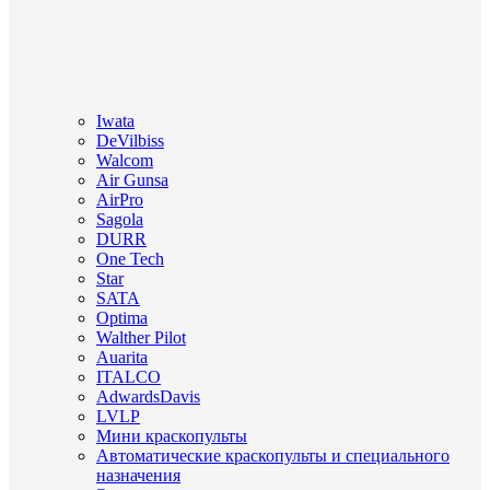
Iwata
DeVilbiss
Walcom
Air Gunsa
AirPro
Sagola
DURR
One Tech
Star
SATA
Optima
Walther Pilot
Auarita
ITALCO
AdwardsDavis
LVLP
Мини краскопульты
Автоматические краскопульты и специального
назначения