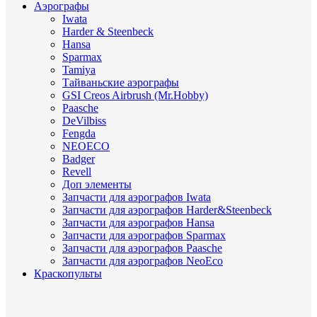
Аэрографы
Iwata
Harder & Steenbeck
Hansa
Sparmax
Tamiya
Тайваньские аэрографы
GSI Creos Airbrush (Mr.Hobby)
Paasche
DeVilbiss
Fengda
NEOECO
Badger
Revell
Доп элементы
Запчасти для аэрографов Iwata
Запчасти для аэрографов Harder&Steenbeck
Запчасти для аэрографов Hansa
Запчасти для аэрографов Sparmax
Запчасти для аэрографов Paasche
Запчасти для аэрографов NeoEco
Краскопульты