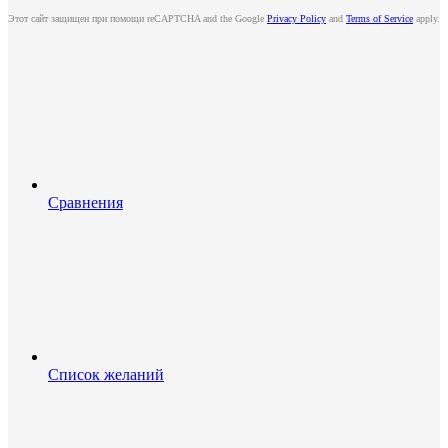
Этот сайт защищен при помощи reCAPTCHA and the Google
Privacy Policy
and
Terms of Service
apply.
Сравнения
Список желаний