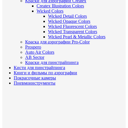
Краски для аэрографии Createx
Createx Illustration Colors
Wicked Colors
Wicked Detail Colors
Wicked Opaque Colors
Wicked Fluorescent Colors
Wicked Transparent Colors
Wicked Pearl & Metallic Colors
Краска для аэрографии Pro-Color
Prospero
Auto Air Colors
AB Sector
Краски для пинстрайпинга
Кисти для пинстрайпинга
Книги и фильмы по аэрографии
Покрасочные камеры
Пневмоинструменты