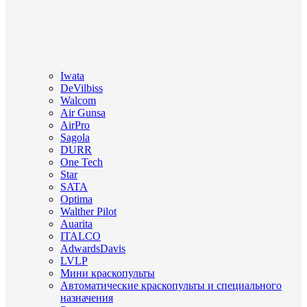
Iwata
DeVilbiss
Walcom
Air Gunsa
AirPro
Sagola
DURR
One Tech
Star
SATA
Optima
Walther Pilot
Auarita
ITALCO
AdwardsDavis
LVLP
Мини краскопульты
Автоматические краскопульты и специального
назначения