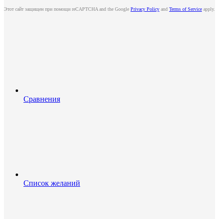
Этот сайт защищен при помощи reCAPTCHA and the Google
Privacy Policy
and
Terms of Service
apply.
Сравнения
Список желаний