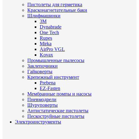
Пистолеты для герметика
Красконагнетательные баки
Шлифмашинки
3M
Dynabrade
One Tech
Rupes
Mirka
AirPro VGL
Kovax
Промышленные пылесосы
Заклепочники
Гайковерты
Крепежный инструмент
Prebena
EZ-Fasten
Мембранные помпы и насосы
Пневмодрели
Шуруповерты
Антистатические пистолеты
Пескоструйные пистолеты
Электроинструменты