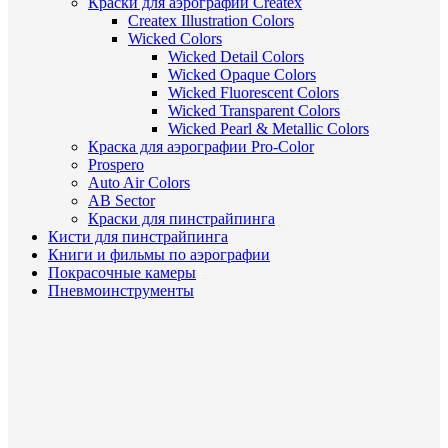
Краски для аэрографии Createx
Createx Illustration Colors
Wicked Colors
Wicked Detail Colors
Wicked Opaque Colors
Wicked Fluorescent Colors
Wicked Transparent Colors
Wicked Pearl & Metallic Colors
Краска для аэрографии Pro-Color
Prospero
Auto Air Colors
AB Sector
Краски для пинстрайпинга
Кисти для пинстрайпинга
Книги и фильмы по аэрографии
Покрасочные камеры
Пневмоинструменты