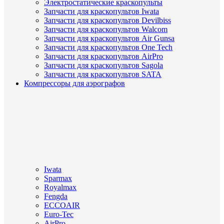
Электростатические краскопульты
Запчасти для краскопультов Iwata
Запчасти для краскопультов Devilbiss
Запчасти для краскопультов Walcom
Запчасти для краскопультов Air Gunsa
Запчасти для краскопультов One Tech
Запчасти для краскопультов AirPro
Запчасти для краскопультов Sagola
Запчасти для краскопультов SATA
Компрессоры для аэрографов
Iwata
Sparmax
Royalmax
Fengda
ECCOAIR
Euro-Tec
AirPro