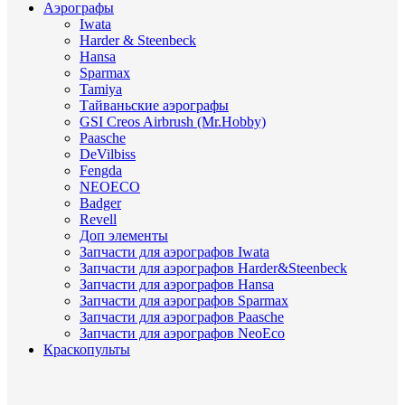
Аэрографы
Iwata
Harder & Steenbeck
Hansa
Sparmax
Tamiya
Тайваньские аэрографы
GSI Creos Airbrush (Mr.Hobby)
Paasche
DeVilbiss
Fengda
NEOECO
Badger
Revell
Доп элементы
Запчасти для аэрографов Iwata
Запчасти для аэрографов Harder&Steenbeck
Запчасти для аэрографов Hansa
Запчасти для аэрографов Sparmax
Запчасти для аэрографов Paasche
Запчасти для аэрографов NeoEco
Краскопульты