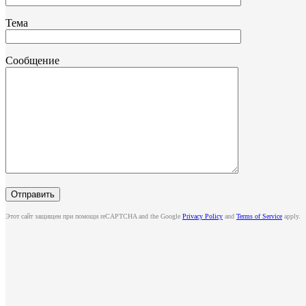
Тема
Сообщение
Этот сайт защищен при помощи reCAPTCHA and the Google
Privacy Policy
and
Terms of Service
apply.