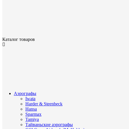
Каталог товаров
Аэрографы
Iwata
Harder & Steenbeck
Hansa
Sparmax
Tamiya
Тайваньские аэрографы