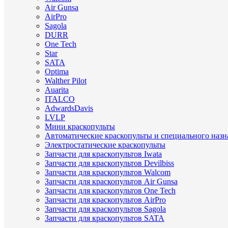
Air Gunsa
AirPro
Sagola
DURR
One Tech
Star
SATA
Optima
Walther Pilot
Auarita
ITALCO
AdwardsDavis
LVLP
Мини краскопульты
Автоматические краскопульты и специального назн
Электростатические краскопульты
Запчасти для краскопультов Iwata
Запчасти для краскопультов Devilbiss
Запчасти для краскопультов Walcom
Запчасти для краскопультов Air Gunsa
Запчасти для краскопультов One Tech
Запчасти для краскопультов AirPro
Запчасти для краскопультов Sagola
Запчасти для краскопультов SATA