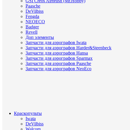
GSI Creos Airbrush (Mr.Hobby)
Paasche
DeVilbiss
Fengda
NEOECO
Badger
Revell
Доп элементы
Запчасти для аэрографов Iwata
Запчасти для аэрографов Harder&Steenbeck
Запчасти для аэрографов Hansa
Запчасти для аэрографов Sparmax
Запчасти для аэрографов Paasche
Запчасти для аэрографов NeoEco
Краскопульты
Iwata
DeVilbiss
Walcom