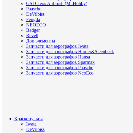
GSI Creos Airbrush (Mr.Hobby)
Paasche
DeVilbiss
Fengda
NEOECO
Badger
Revell
Доп элементы
Запчасти для аэрографов Iwata
Запчасти для аэрографов Harder&Steenbeck
Запчасти для аэрографов Hansa
Запчасти для аэрографов Sparmax
Запчасти для аэрографов Paasche
Запчасти для аэрографов NeoEco
Краскопульты
Iwata
DeVilbiss