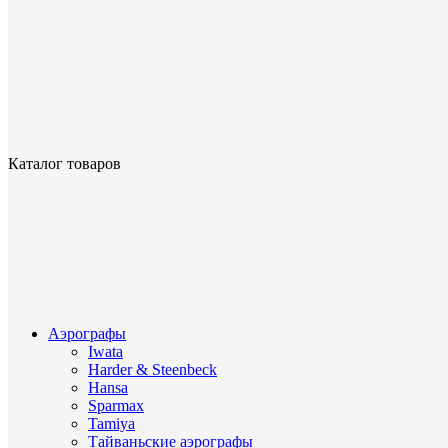
Каталог товаров
Аэрографы
Iwata
Harder & Steenbeck
Hansa
Sparmax
Tamiya
Тайваньские аэрографы