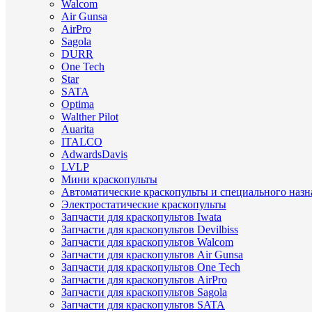
Walcom
Air Gunsa
AirPro
Sagola
DURR
One Tech
Star
SATA
Optima
Walther Pilot
Auarita
ITALCO
AdwardsDavis
LVLP
Мини краскопульты
Автоматические краскопульты и специального назн
Электростатические краскопульты
Запчасти для краскопультов Iwata
Запчасти для краскопультов Devilbiss
Запчасти для краскопультов Walcom
Запчасти для краскопультов Air Gunsa
Запчасти для краскопультов One Tech
Запчасти для краскопультов AirPro
Запчасти для краскопультов Sagola
Запчасти для краскопультов SATA