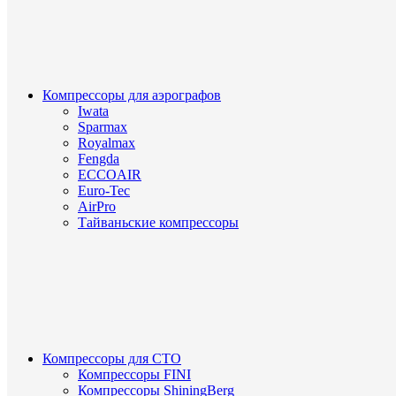
Компрессоры для аэрографов
Iwata
Sparmax
Royalmax
Fengda
ECCOAIR
Euro-Tec
AirPro
Тайваньские компрессоры
Компрессоры для СТО
Компрессоры FINI
Компрессоры ShiningBerg