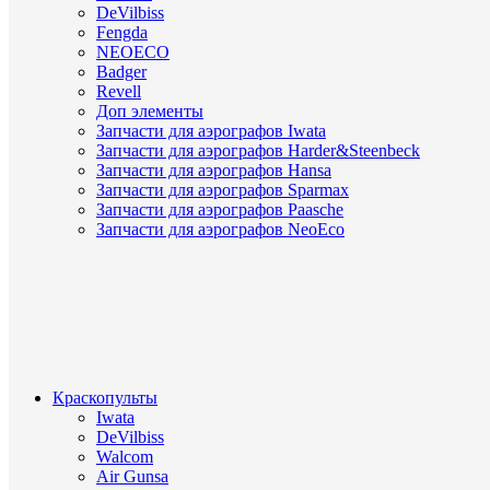
DeVilbiss
Fengda
NEOECO
Badger
Revell
Доп элементы
Запчасти для аэрографов Iwata
Запчасти для аэрографов Harder&Steenbeck
Запчасти для аэрографов Hansa
Запчасти для аэрографов Sparmax
Запчасти для аэрографов Paasche
Запчасти для аэрографов NeoEco
Краскопульты
Iwata
DeVilbiss
Walcom
Air Gunsa