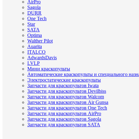
AirPro
Sagola
DURR
One Tech
Star
SATA
Optima
Walther Pilot
Auarita
ITALCO
AdwardsDavis
LVLP
Мини краскопульты
Автоматические краскопульты и специального назн
Электростатические краскопульты
Запчасти для краскопультов Iwata
Запчасти для краскопультов Devilbiss
Запчасти для краскопультов Walcom
Запчасти для краскопультов Air Gunsa
Запчасти для краскопультов One Tech
Запчасти для краскопультов AirPro
Запчасти для краскопультов Sagola
Запчасти для краскопультов SATA