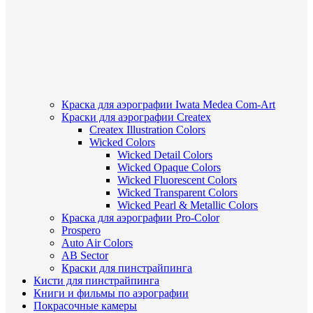
Краска для аэрографии Iwata Medea Com-Art
Краски для аэрографии Createx
Createx Illustration Colors
Wicked Colors
Wicked Detail Colors
Wicked Opaque Colors
Wicked Fluorescent Colors
Wicked Transparent Colors
Wicked Pearl & Metallic Colors
Краска для аэрографии Pro-Color
Prospero
Auto Air Colors
AB Sector
Краски для пинстрайпинга
Кисти для пинстрайпинга
Книги и фильмы по аэрографии
Покрасочные камеры