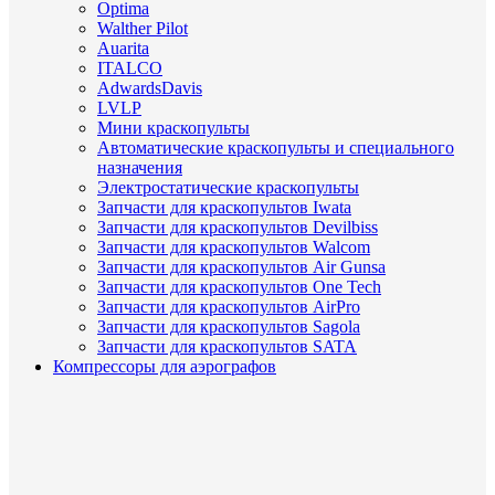
Optima
Walther Pilot
Auarita
ITALCO
AdwardsDavis
LVLP
Мини краскопульты
Автоматические краскопульты и специального
назначения
Электростатические краскопульты
Запчасти для краскопультов Iwata
Запчасти для краскопультов Devilbiss
Запчасти для краскопультов Walcom
Запчасти для краскопультов Air Gunsa
Запчасти для краскопультов One Tech
Запчасти для краскопультов AirPro
Запчасти для краскопультов Sagola
Запчасти для краскопультов SATA
Компрессоры для аэрографов