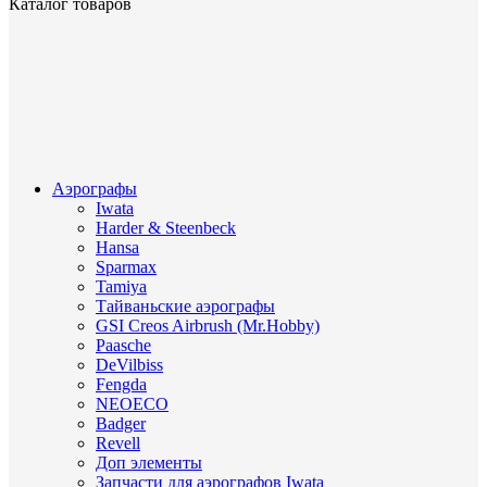
Каталог товаров
Аэрографы
Iwata
Harder & Steenbeck
Hansa
Sparmax
Tamiya
Тайваньские аэрографы
GSI Creos Airbrush (Mr.Hobby)
Paasche
DeVilbiss
Fengda
NEOECO
Badger
Revell
Доп элементы
Запчасти для аэрографов Iwata