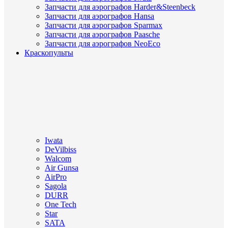
Запчасти для аэрографов Harder&Steenbeck
Запчасти для аэрографов Hansa
Запчасти для аэрографов Sparmax
Запчасти для аэрографов Paasche
Запчасти для аэрографов NeoEco
Краскопульты
Iwata
DeVilbiss
Walcom
Air Gunsa
AirPro
Sagola
DURR
One Tech
Star
SATA