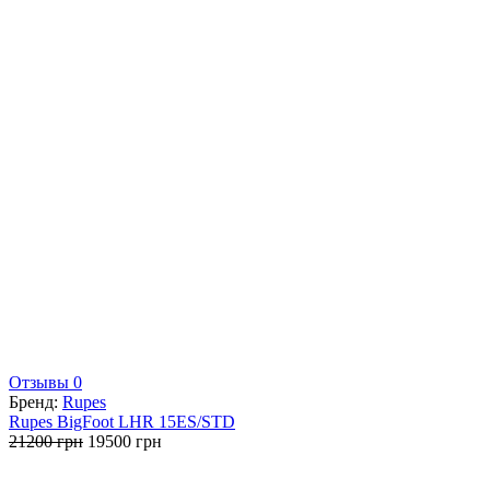
Отзывы 0
Бренд:
Rupes
Rupes BigFoot LHR 15ES/STD
Первоначальная
Текущая
21200
грн
19500
грн
цена
цена:
составляла
19500 грн.