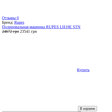
Отзывы 0
Бренд:
Rupes
Полировальная машинка RUPES LH19E STN
Первоначальная
Текущая
24672
грн
23541
грн
цена
цена:
составляла
23541 грн.
24672 грн.
Купить
В корзине