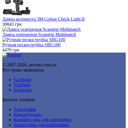
Лампа колориста 3M Colour Check Light II
30843
грн
Лампа освещения Scangrip Multimatch
Ручная пескоструйка SBG100
4470
грн
© 2007-2026, aeroner.com.ua
Все права защищены.
Facebook
YouTube
Instagram
Каталог товаров
Аэрографы
Краскопульты
Компрессоры для аэрографов
Аксессуары для аэрографии