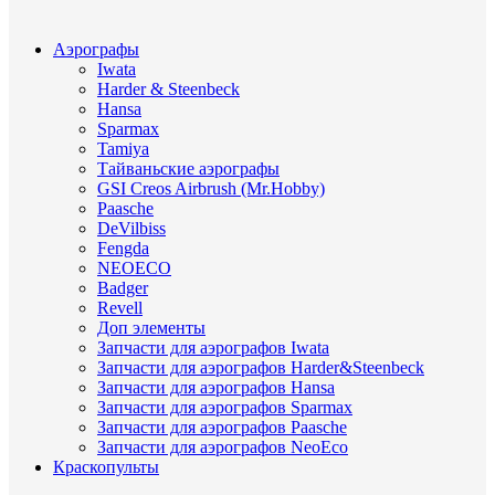
Аэрографы
Iwata
Harder & Steenbeck
Hansa
Sparmax
Tamiya
Тайваньские аэрографы
GSI Creos Airbrush (Mr.Hobby)
Paasche
DeVilbiss
Fengda
NEOECO
Badger
Revell
Доп элементы
Запчасти для аэрографов Iwata
Запчасти для аэрографов Harder&Steenbeck
Запчасти для аэрографов Hansa
Запчасти для аэрографов Sparmax
Запчасти для аэрографов Paasche
Запчасти для аэрографов NeoEco
Краскопульты