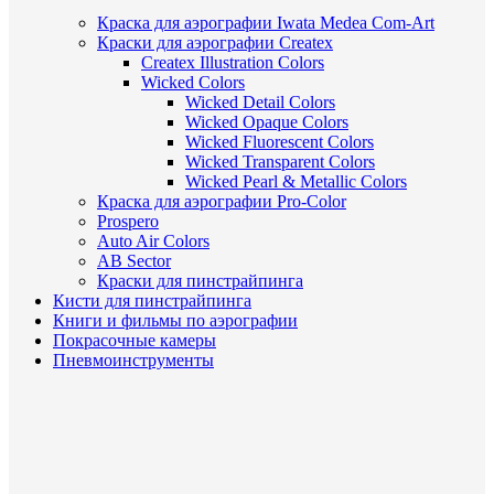
Краска для аэрографии Iwata Medea Com-Art
Краски для аэрографии Createx
Createx Illustration Colors
Wicked Colors
Wicked Detail Colors
Wicked Opaque Colors
Wicked Fluorescent Colors
Wicked Transparent Colors
Wicked Pearl & Metallic Colors
Краска для аэрографии Pro-Color
Prospero
Auto Air Colors
AB Sector
Краски для пинстрайпинга
Кисти для пинстрайпинга
Книги и фильмы по аэрографии
Покрасочные камеры
Пневмоинструменты