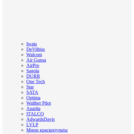
Iwata
DeVilbiss
Walcom
Air Gunsa
AirPro
Sagola
DURR
One Tech
Star
SATA
Optima
Walther Pilot
Auarita
ITALCO
AdwardsDavis
LVLP
Мини краскопульты