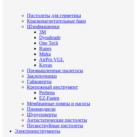
Пистолеты для герметика
Красконагнетательные баки
Шлифмашинки
3M
Dynabrade
One Tech
Rupes
Mirka
AirPro VGL
Kovax
Промышленные пылесосы
Заклепочники
Гайковерты
Крепежный инструмент
Prebena
EZ-Fasten
Мембранные помпы и насосы
Пневмодрели
Шуруповерты
Антистатические пистолеты
Пескоструйные пистолеты
Электроинструменты