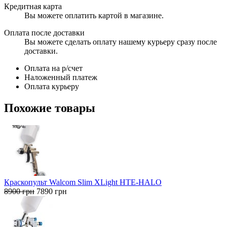
Кредитная карта
Вы можете оплатить картой в магазине.
Оплата после доставки
Вы можете сделать оплату нашему курьеру сразу после
доставки.
Оплата на р/счет
Наложенный платеж
Оплата курьеру
Похожие товары
Краскопульт Walcom Slim XLight HTE-HALO
Первоначальная
Текущая
8900
грн
7890
грн
цена
цена:
составляла
7890 грн.
8900 грн.