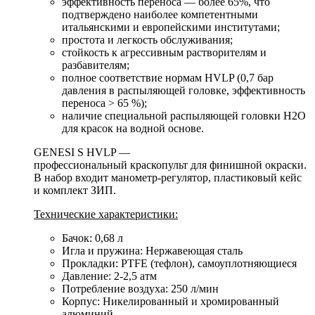
эффективность переноса — более 65%, что
подтверждено наиболее компетентными
итальянскими и европейскими институтами;
простота и легкость обслуживания;
стойкость к агрессивным растворителям и
разбавителям;
полное соответствие нормам HVLP (0,7 бар
давления в распыляющей головке, эффективность
переноса > 65 %);
наличие специальной распыляющей головки H2O
для красок на водной основе.
GENESI S HVLP —
профессиональный краскопульт для финишной окраски.
В набор входит манометр-регулятор, пластиковый кейс
и комплект ЗИП.
Технические характеристики:
Бачок: 0,68 л
Игла и пружина: Нержавеющая сталь
Прокладки: PTFE (тефлон), самоуплотняющиеся
Давление: 2-2,5 атм
Потребление воздуха: 250 л/мин
Корпус: Никелированный и хромированный
алюминий