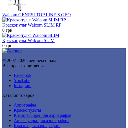
Walcom GENESI TOP LINE S GEO
Краскопульт Walcom SLIM RP
0
грн
Краскопульт Walcom SLIM
0
грн
© 2007-2026, aeroner.com.ua
Все права защищены.
Facebook
YouTube
Instagram
Каталог товаров
Аэрографы
Краскопульты
Компрессоры для аэрографов
Аксессуары для аэрографии
Краски для аэрографии