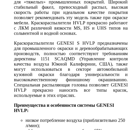
для «тяжелых» промышленных покрытий. Широкий
стабильный факел, превосходный распыл, высокая
скорость работы при идеальном качестве покрытия
позволяет рекомендовать эту модель также при окраске
мебели. Краскораспылители HVLP прекрасно работают
с ЛКМ различной вязкости MS, HS и UHS типов на
сольвентной и водной основах.
Краскораспылители GENESI S HVLP предназначены
для промышленного окраски и деревообрабатывающих
производств, полностью соответствуют требованиям
директивы 1151 SCAQMD (Управление контроля
качества воздуха Южной Калифорнии, США), также
могут использоваться в секторе автомобильной
кузовной окраски благодаря универсальности и
высококачественному финишному окрашиванию.
Специальная распыляющая головка позволяет GENESI
HVLP прекрасно наносить все типы красок,
используемые в этих отраслях.
Преимущества и особенности системы GENESI
HVLP:
низкое потребление воздуха (приблизительно 250
л/мин);