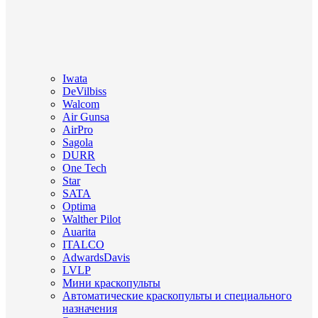
Iwata
DeVilbiss
Walcom
Air Gunsa
AirPro
Sagola
DURR
One Tech
Star
SATA
Optima
Walther Pilot
Auarita
ITALCO
AdwardsDavis
LVLP
Мини краскопульты
Автоматические краскопульты и специального
назначения