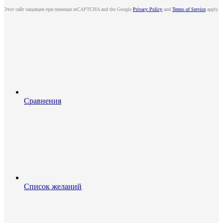
Этот сайт защищен при помощи reCAPTCHA and the Google
Privacy Policy
and
Terms of Service
apply.
Сравнения
Список желаний