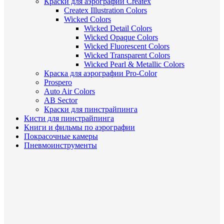
Краски для аэрографии Createx
Createx Illustration Colors
Wicked Colors
Wicked Detail Colors
Wicked Opaque Colors
Wicked Fluorescent Colors
Wicked Transparent Colors
Wicked Pearl & Metallic Colors
Краска для аэрографии Pro-Color
Prospero
Auto Air Colors
AB Sector
Краски для пинстрайпинга
Кисти для пинстрайпинга
Книги и фильмы по аэрографии
Покрасочные камеры
Пневмоинструменты