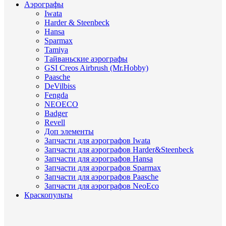
Аэрографы
Iwata
Harder & Steenbeck
Hansa
Sparmax
Tamiya
Тайваньские аэрографы
GSI Creos Airbrush (Mr.Hobby)
Paasche
DeVilbiss
Fengda
NEOECO
Badger
Revell
Доп элементы
Запчасти для аэрографов Iwata
Запчасти для аэрографов Harder&Steenbeck
Запчасти для аэрографов Hansa
Запчасти для аэрографов Sparmax
Запчасти для аэрографов Paasche
Запчасти для аэрографов NeoEco
Краскопульты