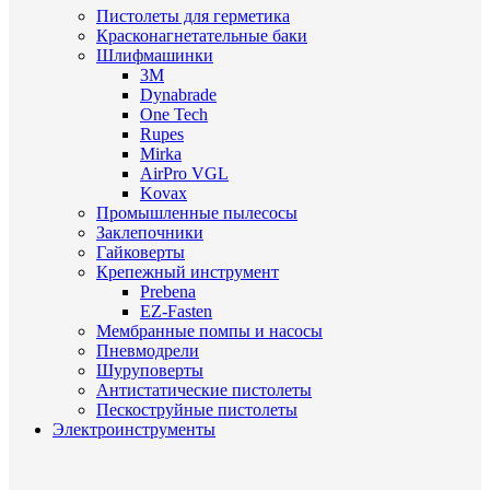
Пистолеты для герметика
Красконагнетательные баки
Шлифмашинки
3M
Dynabrade
One Tech
Rupes
Mirka
AirPro VGL
Kovax
Промышленные пылесосы
Заклепочники
Гайковерты
Крепежный инструмент
Prebena
EZ-Fasten
Мембранные помпы и насосы
Пневмодрели
Шуруповерты
Антистатические пистолеты
Пескоструйные пистолеты
Электроинструменты