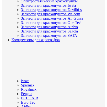
Электростатические краскопульты
Запчасти для краскопультов Iwata
Запчасти для краскопультов Devilbiss
Запчасти для краскопультов Walcom
Запчасти для краскопультов Air Gunsa
Запчасти для краскопультов One Tech
Запчасти для краскопультов AirPro
Запчасти для краскопультов Sagola
Запчасти для краскопультов SATA
Компрессоры для аэрографов
Iwata
Sparmax
Royalmax
Fengda
ECCOAIR
Euro-Tec
AirPro