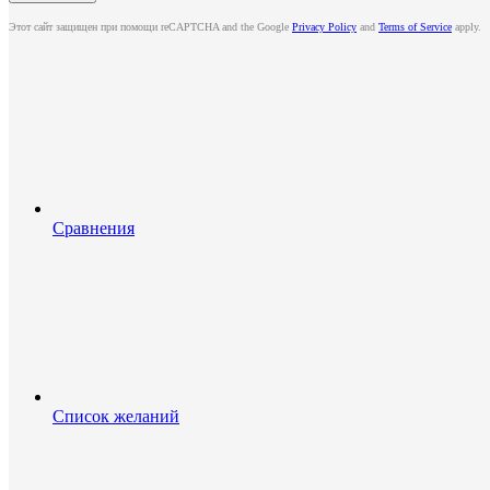
Этот сайт защищен при помощи reCAPTCHA and the Google
Privacy Policy
and
Terms of Service
apply.
Сравнения
Список желаний