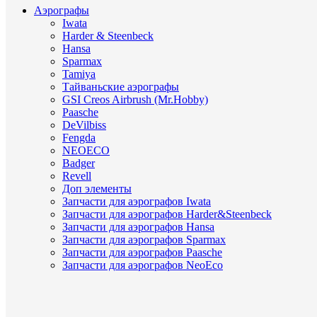
Аэрографы
Iwata
Harder & Steenbeck
Hansa
Sparmax
Tamiya
Тайваньские аэрографы
GSI Creos Airbrush (Mr.Hobby)
Paasche
DeVilbiss
Fengda
NEOECO
Badger
Revell
Доп элементы
Запчасти для аэрографов Iwata
Запчасти для аэрографов Harder&Steenbeck
Запчасти для аэрографов Hansa
Запчасти для аэрографов Sparmax
Запчасти для аэрографов Paasche
Запчасти для аэрографов NeoEco