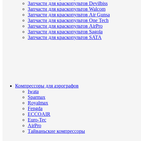
Запчасти для краскопультов Devilbiss
Запчасти для краскопультов Walcom
Запчасти для краскопультов Air Gunsa
Запчасти для краскопультов One Tech
Запчасти для краскопультов AirPro
Запчасти для краскопультов Sagola
Запчасти для краскопультов SATA
Компрессоры для аэрографов
Iwata
Sparmax
Royalmax
Fengda
ECCOAIR
Euro-Tec
AirPro
Тайваньские компрессоры