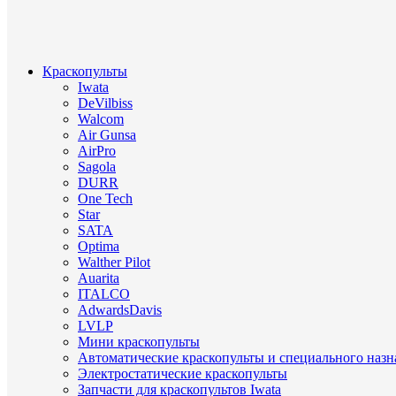
Краскопульты
Iwata
DeVilbiss
Walcom
Air Gunsa
AirPro
Sagola
DURR
One Tech
Star
SATA
Optima
Walther Pilot
Auarita
ITALCO
AdwardsDavis
LVLP
Мини краскопульты
Автоматические краскопульты и специального назн
Электростатические краскопульты
Запчасти для краскопультов Iwata