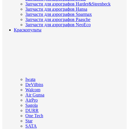
Запчасти для аэрографов Harder&Steenbeck
Запчасти для аэрографов Hansa
Запчасти для аэрографов Sparmax
Запчасти для аэрографов Paasche
Запчасти для аэрографов NeoEco
Краскопульты
Iwata
DeVilbiss
Walcom
Air Gunsa
AirPro
Sagola
DURR
One Tech
Star
SATA