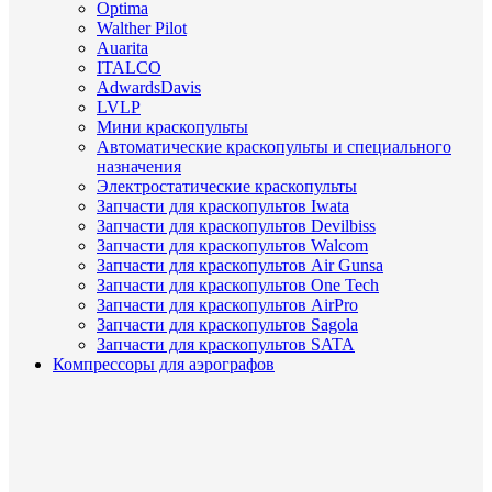
Optima
Walther Pilot
Auarita
ITALCO
AdwardsDavis
LVLP
Мини краскопульты
Автоматические краскопульты и специального
назначения
Электростатические краскопульты
Запчасти для краскопультов Iwata
Запчасти для краскопультов Devilbiss
Запчасти для краскопультов Walcom
Запчасти для краскопультов Air Gunsa
Запчасти для краскопультов One Tech
Запчасти для краскопультов AirPro
Запчасти для краскопультов Sagola
Запчасти для краскопультов SATA
Компрессоры для аэрографов