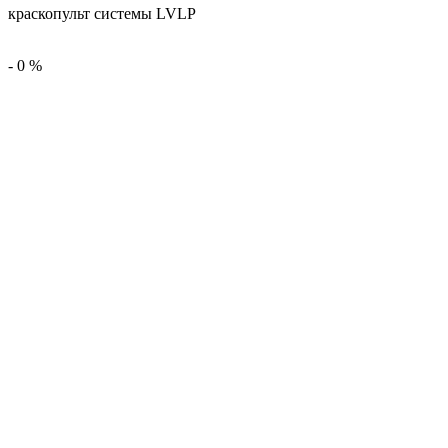
краскопульт системы LVLP
-
0
%