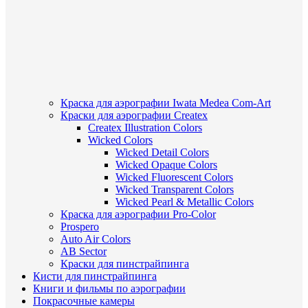
Краска для аэрографии Iwata Medea Com-Art
Краски для аэрографии Createx
Createx Illustration Colors
Wicked Colors
Wicked Detail Colors
Wicked Opaque Colors
Wicked Fluorescent Colors
Wicked Transparent Colors
Wicked Pearl & Metallic Colors
Краска для аэрографии Pro-Color
Prospero
Auto Air Colors
AB Sector
Краски для пинстрайпинга
Кисти для пинстрайпинга
Книги и фильмы по аэрографии
Покрасочные камеры