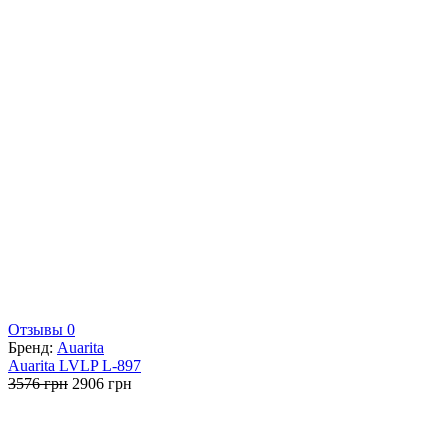
Отзывы 0
Бренд:
Auarita
Auarita LVLP L-897
Первоначальная
Текущая
3576
грн
2906
грн
цена
цена:
составляла
2906 грн.
3576 грн.