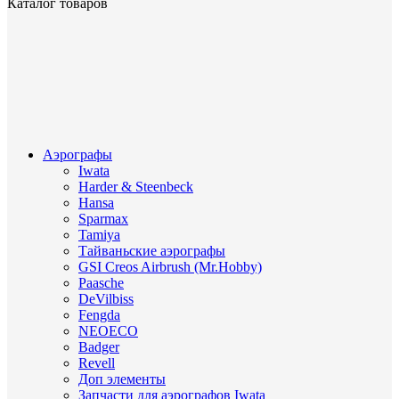
Каталог товаров
Аэрографы
Iwata
Harder & Steenbeck
Hansa
Sparmax
Tamiya
Тайваньские аэрографы
GSI Creos Airbrush (Mr.Hobby)
Paasche
DeVilbiss
Fengda
NEOECO
Badger
Revell
Доп элементы
Запчасти для аэрографов Iwata