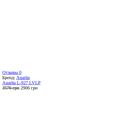
Отзывы 0
Бренд:
Auarita
Auarita L-927 LVLP
Первоначальная
Текущая
3576
грн
2906
грн
цена
цена:
составляла
2906 грн.
3576 грн.