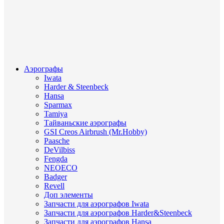
Аэрографы
Iwata
Harder & Steenbeck
Hansa
Sparmax
Tamiya
Тайваньские аэрографы
GSI Creos Airbrush (Mr.Hobby)
Paasche
DeVilbiss
Fengda
NEOECO
Badger
Revell
Доп элементы
Запчасти для аэрографов Iwata
Запчасти для аэрографов Harder&Steenbeck
Запчасти для аэрографов Hansa