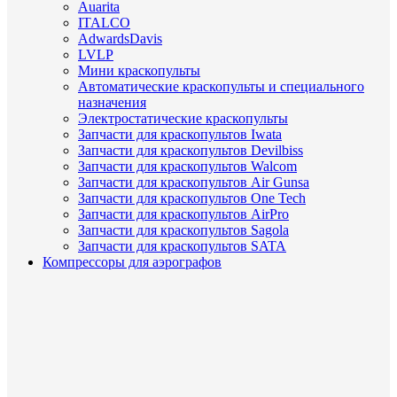
Auarita
ITALCO
AdwardsDavis
LVLP
Мини краскопульты
Автоматические краскопульты и специального
назначения
Электростатические краскопульты
Запчасти для краскопультов Iwata
Запчасти для краскопультов Devilbiss
Запчасти для краскопультов Walcom
Запчасти для краскопультов Air Gunsa
Запчасти для краскопультов One Tech
Запчасти для краскопультов AirPro
Запчасти для краскопультов Sagola
Запчасти для краскопультов SATA
Компрессоры для аэрографов