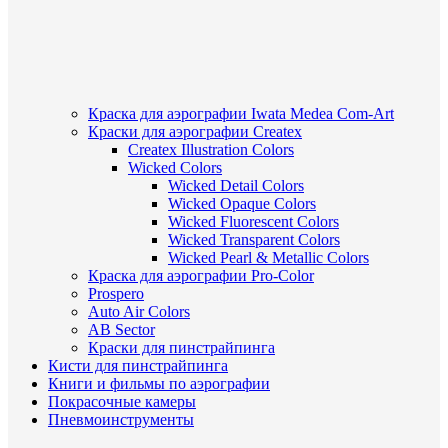
Краска для аэрографии Iwata Medea Com-Art
Краски для аэрографии Createx
Createx Illustration Colors
Wicked Colors
Wicked Detail Colors
Wicked Opaque Colors
Wicked Fluorescent Colors
Wicked Transparent Colors
Wicked Pearl & Metallic Colors
Краска для аэрографии Pro-Color
Prospero
Auto Air Colors
AB Sector
Краски для пинстрайпинга
Кисти для пинстрайпинга
Книги и фильмы по аэрографии
Покрасочные камеры
Пневмоинструменты