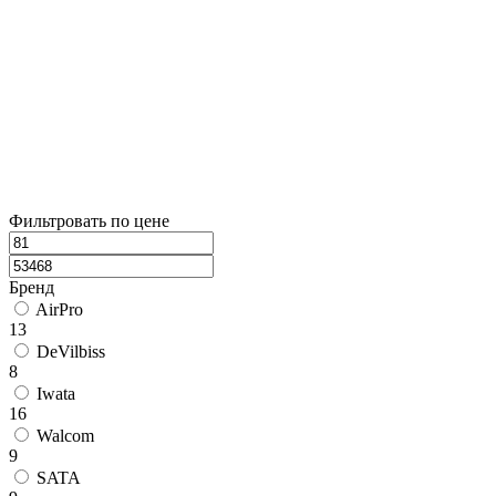
Фильтровать по цене
Бренд
AirPro
13
DeVilbiss
8
Iwata
16
Walcom
9
SATA