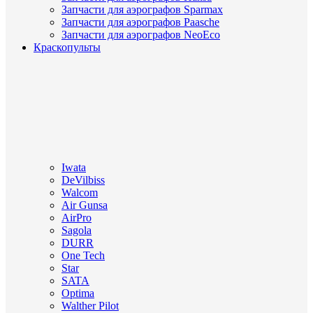
Запчасти для аэрографов Sparmax
Запчасти для аэрографов Paasche
Запчасти для аэрографов NeoEco
Краскопульты
Iwata
DeVilbiss
Walcom
Air Gunsa
AirPro
Sagola
DURR
One Tech
Star
SATA
Optima
Walther Pilot