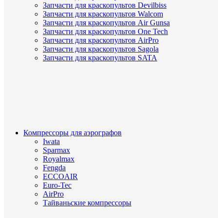
Запчасти для краскопультов Devilbiss
Запчасти для краскопультов Walcom
Запчасти для краскопультов Air Gunsa
Запчасти для краскопультов One Tech
Запчасти для краскопультов AirPro
Запчасти для краскопультов Sagola
Запчасти для краскопультов SATA
Компрессоры для аэрографов
Iwata
Sparmax
Royalmax
Fengda
ECCOAIR
Euro-Tec
AirPro
Тайваньские компрессоры