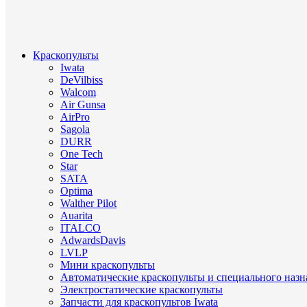
Краскопульты
Iwata
DeVilbiss
Walcom
Air Gunsa
AirPro
Sagola
DURR
One Tech
Star
SATA
Optima
Walther Pilot
Auarita
ITALCO
AdwardsDavis
LVLP
Мини краскопульты
Автоматические краскопульты и специального назн
Электростатические краскопульты
Запчасти для краскопультов Iwata