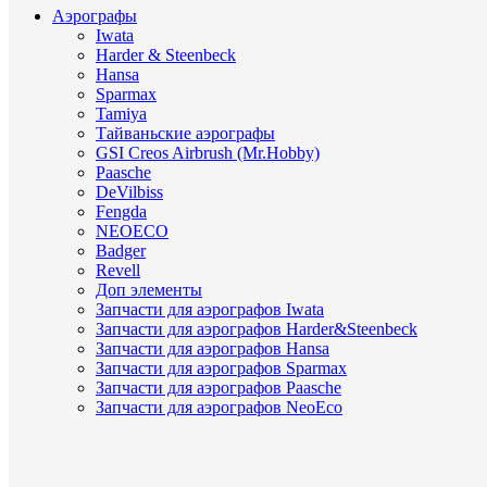
Аэрографы
Iwata
Harder & Steenbeck
Hansa
Sparmax
Tamiya
Тайваньские аэрографы
GSI Creos Airbrush (Mr.Hobby)
Paasche
DeVilbiss
Fengda
NEOECO
Badger
Revell
Доп элементы
Запчасти для аэрографов Iwata
Запчасти для аэрографов Harder&Steenbeck
Запчасти для аэрографов Hansa
Запчасти для аэрографов Sparmax
Запчасти для аэрографов Paasche
Запчасти для аэрографов NeoEco