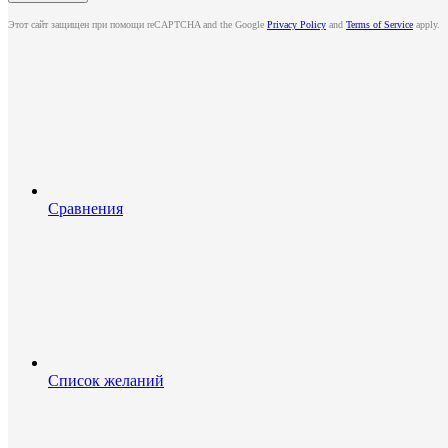
Этот сайт защищен при помощи reCAPTCHA and the Google
Privacy Policy
and
Terms of Service
apply.
Сравнения
Список желаний