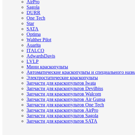
AirPro
Sagola
DURR
One Tech
Star
SATA
Optima
Walther Pilot
Auarita
ITALCO
AdwardsDavis
LVLP
Мини краскопульты
Автоматические краскопульты и специального назн
Электростатические краскопульты
Запчасти для краскопультов Iwata
Запчасти для краскопультов Devilbiss
Запчасти для краскопультов Walcom
Запчасти для краскопультов Air Gunsa
Запчасти для краскопультов One Tech
Запчасти для краскопультов AirPro
Запчасти для краскопультов Sagola
Запчасти для краскопультов SATA