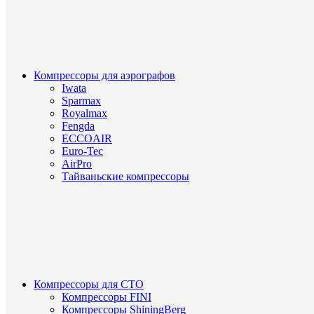
Компрессоры для аэрографов
Iwata
Sparmax
Royalmax
Fengda
ECCOAIR
Euro-Tec
AirPro
Тайваньские компрессоры
Компрессоры для СТО
Компрессоры FINI
Компрессоры ShiningBerg