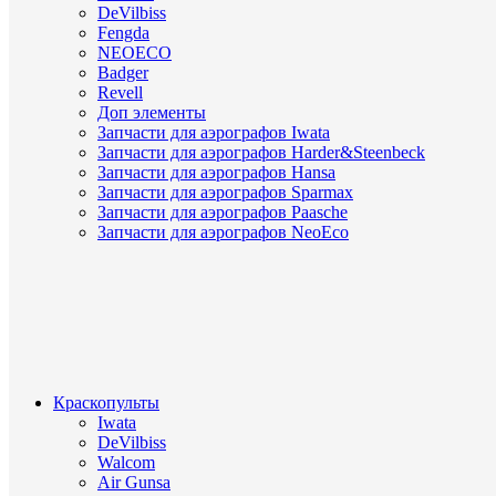
DeVilbiss
Fengda
NEOECO
Badger
Revell
Доп элементы
Запчасти для аэрографов Iwata
Запчасти для аэрографов Harder&Steenbeck
Запчасти для аэрографов Hansa
Запчасти для аэрографов Sparmax
Запчасти для аэрографов Paasche
Запчасти для аэрографов NeoEco
Краскопульты
Iwata
DeVilbiss
Walcom
Air Gunsa