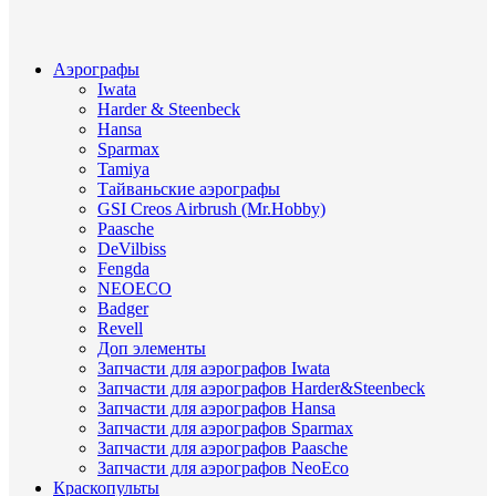
Аэрографы
Iwata
Harder & Steenbeck
Hansa
Sparmax
Tamiya
Тайваньские аэрографы
GSI Creos Airbrush (Mr.Hobby)
Paasche
DeVilbiss
Fengda
NEOECO
Badger
Revell
Доп элементы
Запчасти для аэрографов Iwata
Запчасти для аэрографов Harder&Steenbeck
Запчасти для аэрографов Hansa
Запчасти для аэрографов Sparmax
Запчасти для аэрографов Paasche
Запчасти для аэрографов NeoEco
Краскопульты