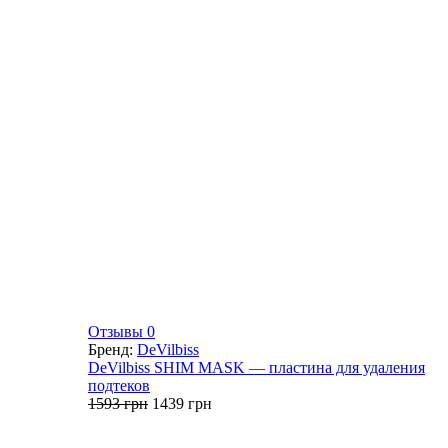
Отзывы 0
Бренд:
DeVilbiss
DeVilbiss SHIM MASK — пластина для удаления
подтеков
Первоначальная
Текущая
1593
грн
1439
грн
цена
цена:
составляла
1439 грн.