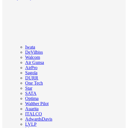
Iwata
DeVilbiss
Walcom
Air Gunsa
AirPro
Sagola
DURR
One Tech
Star
SATA
Optima
Walther Pilot
Auarita
ITALCO
AdwardsDavis
LVLP