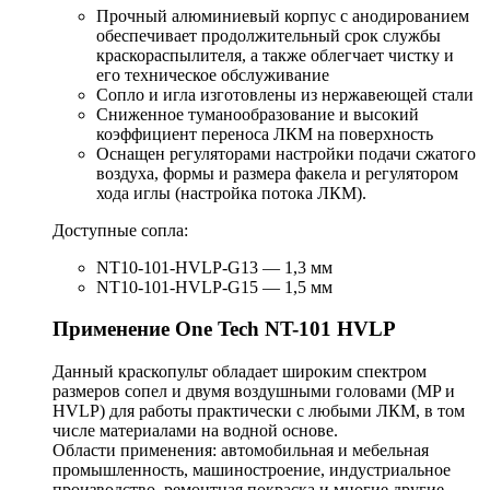
Прочный алюминиевый корпус с анодированием
обеспечивает продолжительный срок службы
краскораспылителя, а также облегчает чистку и
его техническое обслуживание
Сопло и игла изготовлены из нержавеющей стали
Сниженное туманообразование и высокий
коэффициент переноса ЛКМ на поверхность
Оснащен регуляторами настройки подачи сжатого
воздуха, формы и размера факела и регулятором
хода иглы (настройка потока ЛКМ).
Доступные сопла:
NT10-101-HVLP-G13 — 1,3 мм
NT10-101-HVLP-G15 — 1,5 мм
Применение One Tech NT-101 HVLP
Данный краскопульт обладает широким спектром
размеров сопел и двумя воздушными головами (MP и
HVLP) для работы практически с любыми ЛКМ, в том
числе материалами на водной основе.
Области применения: автомобильная и мебельная
промышленность, машиностроение, индустриальное
производство, ремонтная покраска и многие другие