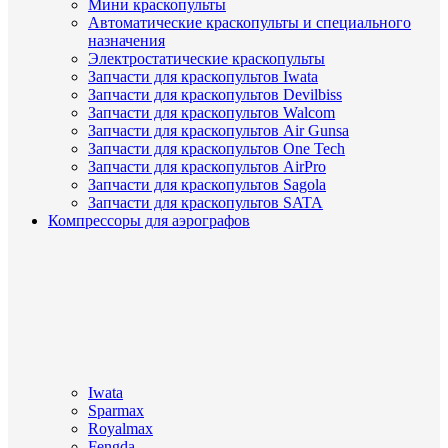
Мини краскопульты
Автоматические краскопульты и специального
назначения
Электростатические краскопульты
Запчасти для краскопультов Iwata
Запчасти для краскопультов Devilbiss
Запчасти для краскопультов Walcom
Запчасти для краскопультов Air Gunsa
Запчасти для краскопультов One Tech
Запчасти для краскопультов AirPro
Запчасти для краскопультов Sagola
Запчасти для краскопультов SATA
Компрессоры для аэрографов
Iwata
Sparmax
Royalmax
Fengda