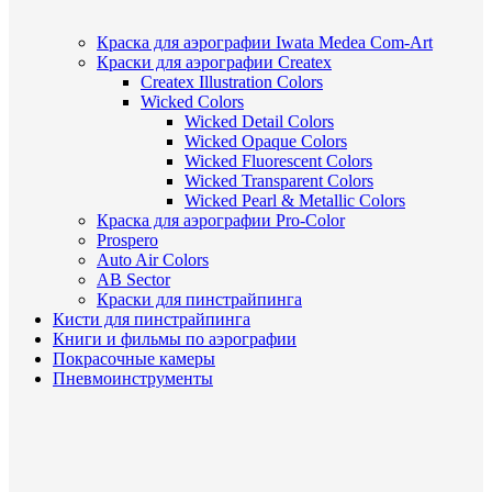
Краска для аэрографии Iwata Medea Com-Art
Краски для аэрографии Createx
Createx Illustration Colors
Wicked Colors
Wicked Detail Colors
Wicked Opaque Colors
Wicked Fluorescent Colors
Wicked Transparent Colors
Wicked Pearl & Metallic Colors
Краска для аэрографии Pro-Color
Prospero
Auto Air Colors
AB Sector
Краски для пинстрайпинга
Кисти для пинстрайпинга
Книги и фильмы по аэрографии
Покрасочные камеры
Пневмоинструменты