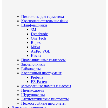
Пистолеты для герметика
Красконагнетательные баки
Шлифмашинки
3M
Dynabrade
One Tech
Rupes
Mirka
AirPro VGL
Kovax
Промышленные пылесосы
Заклепочники
Гайковерты
Крепежный инструмент
Prebena
EZ-Fasten
Мембранные помпы и насосы
Пневмодрели
Шуруповерты
Антистатические пистолеты
Пескоструйные пистолеты
Электроинструменты