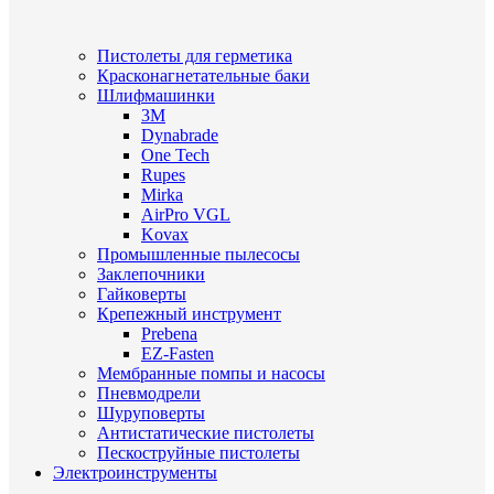
Пистолеты для герметика
Красконагнетательные баки
Шлифмашинки
3M
Dynabrade
One Tech
Rupes
Mirka
AirPro VGL
Kovax
Промышленные пылесосы
Заклепочники
Гайковерты
Крепежный инструмент
Prebena
EZ-Fasten
Мембранные помпы и насосы
Пневмодрели
Шуруповерты
Антистатические пистолеты
Пескоструйные пистолеты
Электроинструменты