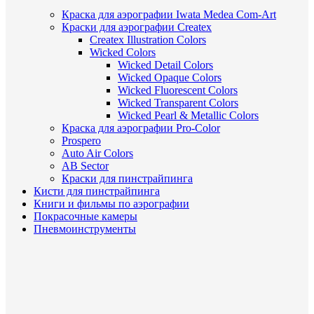
Краска для аэрографии Iwata Medea Com-Art
Краски для аэрографии Createx
Createx Illustration Colors
Wicked Colors
Wicked Detail Colors
Wicked Opaque Colors
Wicked Fluorescent Colors
Wicked Transparent Colors
Wicked Pearl & Metallic Colors
Краска для аэрографии Pro-Color
Prospero
Auto Air Colors
AB Sector
Краски для пинстрайпинга
Кисти для пинстрайпинга
Книги и фильмы по аэрографии
Покрасочные камеры
Пневмоинструменты