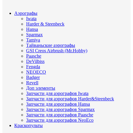
Аэрографы
Iwata
Harder & Steenbeck
Hansa
Sparmax
Tamiya
Тайваньские аэрографы
GSI Creos Airbrush (Mr.Hobby)
Paasche
DeVilbiss
Fengda
NEOECO
Badger
Revell
Доп элементы
Запчасти для аэрографов Iwata
Запчасти для аэрографов Harder&Steenbeck
Запчасти для аэрографов Hansa
Запчасти для аэрографов Sparmax
Запчасти для аэрографов Paasche
Запчасти для аэрографов NeoEco
Краскопульты