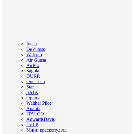
Iwata
DeVilbiss
Walcom
Air Gunsa
AirPro
Sagola
DURR
One Tech
Star
SATA
Optima
Walther Pilot
Auarita
ITALCO
AdwardsDavis
LVLP
Мини краскопульты