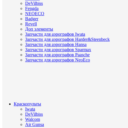
DeVilbiss
Fengda
NEOECO
Badger
Revell
Доп элементы
Запчасти для аэрографов Iwata
Запчасти для аэрографов Harder&Steenbeck
Запчасти для аэрографов Hansa
Запчасти для аэрографов Sparmax
Запчасти для аэрографов Paasche
Запчасти для аэрографов NeoEco
Краскопульты
Iwata
DeVilbiss
Walcom
Air Gunsa