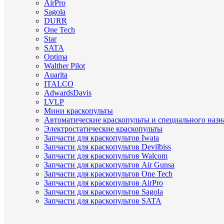
AirPro
Sagola
DURR
One Tech
Star
SATA
Optima
Walther Pilot
Auarita
ITALCO
AdwardsDavis
LVLP
Мини краскопульты
Автоматические краскопульты и специального назн
Электростатические краскопульты
Запчасти для краскопультов Iwata
Запчасти для краскопультов Devilbiss
Запчасти для краскопультов Walcom
Запчасти для краскопультов Air Gunsa
Запчасти для краскопультов One Tech
Запчасти для краскопультов AirPro
Запчасти для краскопультов Sagola
Запчасти для краскопультов SATA