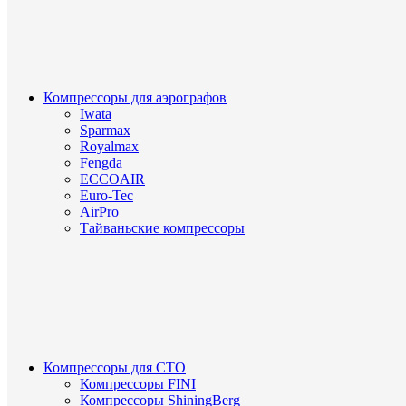
Компрессоры для аэрографов
Iwata
Sparmax
Royalmax
Fengda
ECCOAIR
Euro-Tec
AirPro
Тайваньские компрессоры
Компрессоры для СТО
Компрессоры FINI
Компрессоры ShiningBerg