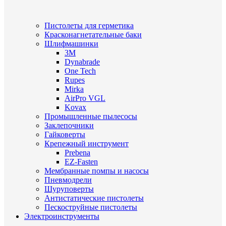
Пистолеты для герметика
Красконагнетательные баки
Шлифмашинки
3M
Dynabrade
One Tech
Rupes
Mirka
AirPro VGL
Kovax
Промышленные пылесосы
Заклепочники
Гайковерты
Крепежный инструмент
Prebena
EZ-Fasten
Мембранные помпы и насосы
Пневмодрели
Шуруповерты
Антистатические пистолеты
Пескоструйные пистолеты
Электроинструменты