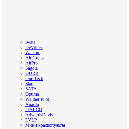
Iwata
DeVilbiss
Walcom
Air Gunsa
AirPro
Sagola
DURR
One Tech
Star
SATA
Optima
Walther Pilot
Auarita
ITALCO
AdwardsDavis
LVLP
Мини краскопульты