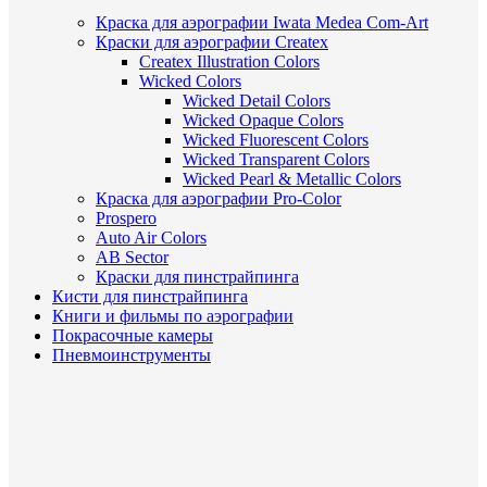
Краска для аэрографии Iwata Medea Com-Art
Краски для аэрографии Createx
Createx Illustration Colors
Wicked Colors
Wicked Detail Colors
Wicked Opaque Colors
Wicked Fluorescent Colors
Wicked Transparent Colors
Wicked Pearl & Metallic Colors
Краска для аэрографии Pro-Color
Prospero
Auto Air Colors
AB Sector
Краски для пинстрайпинга
Кисти для пинстрайпинга
Книги и фильмы по аэрографии
Покрасочные камеры
Пневмоинструменты