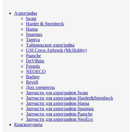
Аэрографы
Iwata
Harder & Steenbeck
Hansa
Sparmax
Tamiya
Тайваньские аэрографы
GSI Creos Airbrush (Mr.Hobby)
Paasche
DeVilbiss
Fengda
NEOECO
Badger
Revell
Доп элементы
Запчасти для аэрографов Iwata
Запчасти для аэрографов Harder&Steenbeck
Запчасти для аэрографов Hansa
Запчасти для аэрографов Sparmax
Запчасти для аэрографов Paasche
Запчасти для аэрографов NeoEco
Краскопульты