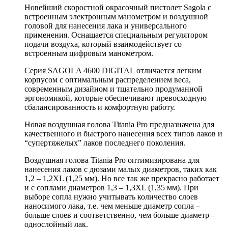
Новейший скоростной окрасочный пистолет Sagola с
встроенным электронным манометром и воздушной
головой для нанесения лака и универсального
применения. Оснащается специальным регулятором
подачи воздуха, который взаимодействует со
встроенным цифровым манометром.
Серия SAGOLA 4600 DIGITAL отличается легким
корпусом с оптимальным распределением веса,
современным дизайном и тщательно продуманной
эргономикой, которые обеспечивают превосходную
сбалансированность и комфортную работу.
Новая воздушная голова Titania Pro предназначена для
качественного и быстрого нанесения всех типов лаков и
“супертяжелых” лаков последнего поколения.
Воздушная голова Titania Pro оптимизирована для
нанесения лаков с дюзами малых диаметров, таких как
1,2 – 1,2XL (1,25 мм). Но все так же прекрасно работает
и с соплами диаметров 1,3 – 1,3XL (1,35 мм). При
выборе сопла нужно учитывать количество слоев
наносимого лака, т.е. чем меньше диаметр сопла –
больше слоев и соответственно, чем больше диаметр –
однослойный лак.