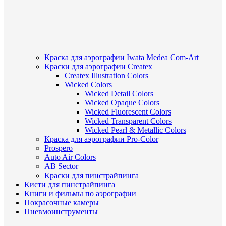
Краска для аэрографии Iwata Medea Com-Art
Краски для аэрографии Createx
Createx Illustration Colors
Wicked Colors
Wicked Detail Colors
Wicked Opaque Colors
Wicked Fluorescent Colors
Wicked Transparent Colors
Wicked Pearl & Metallic Colors
Краска для аэрографии Pro-Color
Prospero
Auto Air Colors
AB Sector
Краски для пинстрайпинга
Кисти для пинстрайпинга
Книги и фильмы по аэрографии
Покрасочные камеры
Пневмоинструменты