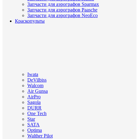
Запчасти для аэрографов Sparmax
Запчасти для аэрографов Paasche
Запчасти для аэрографов NeoEco
Краскопульты
Iwata
DeVilbiss
Walcom
Air Gunsa
AirPro
Sagola
DURR
One Tech
Star
SATA
Optima
Walther Pilot