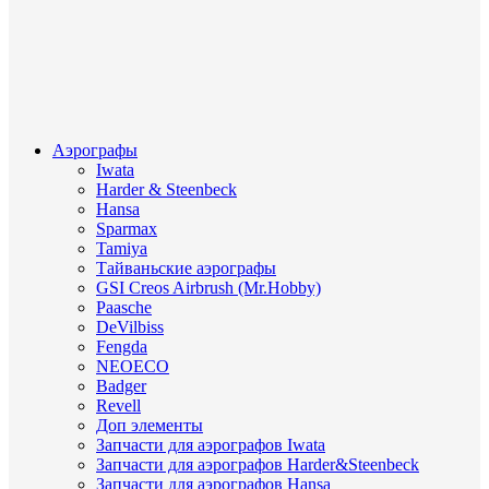
Аэрографы
Iwata
Harder & Steenbeck
Hansa
Sparmax
Tamiya
Тайваньские аэрографы
GSI Creos Airbrush (Mr.Hobby)
Paasche
DeVilbiss
Fengda
NEOECO
Badger
Revell
Доп элементы
Запчасти для аэрографов Iwata
Запчасти для аэрографов Harder&Steenbeck
Запчасти для аэрографов Hansa