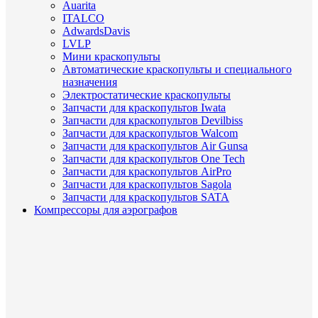
Auarita
ITALCO
AdwardsDavis
LVLP
Мини краскопульты
Автоматические краскопульты и специального
назначения
Электростатические краскопульты
Запчасти для краскопультов Iwata
Запчасти для краскопультов Devilbiss
Запчасти для краскопультов Walcom
Запчасти для краскопультов Air Gunsa
Запчасти для краскопультов One Tech
Запчасти для краскопультов AirPro
Запчасти для краскопультов Sagola
Запчасти для краскопультов SATA
Компрессоры для аэрографов